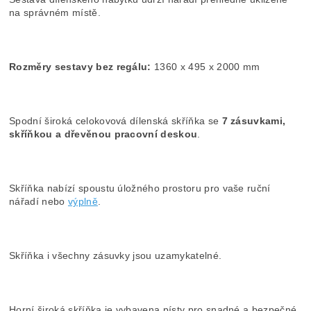
na správném místě.
Rozměry sestavy bez regálu:
1360 x 495 x 2000 mm
Spodní široká celokovová dílenská skříňka se
7 zásuvkami,
skříňkou a dřevěnou pracovní deskou
.
Skříňka nabízí spoustu úložného prostoru pro vaše ruční
nářadí nebo
výplně
.
Skříňka i všechny zásuvky jsou uzamykatelné.
Horní široká skříňka je vybavena písty pro snadné a bezpečné