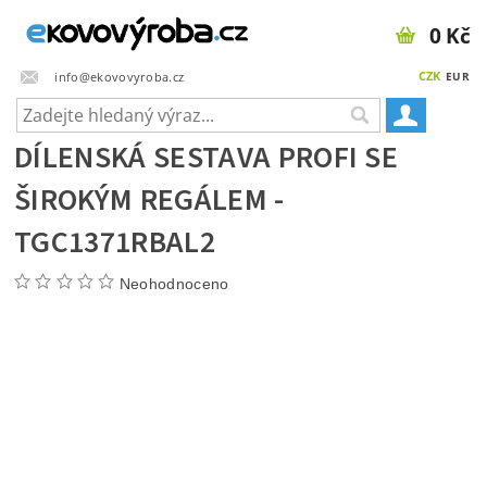
0 Kč
CZK
info@ekovovyroba.cz
EUR
DÍLENSKÁ SESTAVA PROFI SE
ŠIROKÝM REGÁLEM -
TGC1371RBAL2
Neohodnoceno
Doprava zdarma