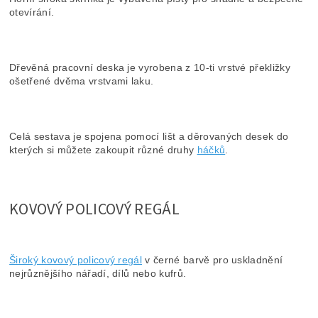
otevírání.
Dřevěná pracovní deska je vyrobena z 10-ti vrstvé překližky
ošetřené dvěma vrstvami laku.
Celá sestava je spojena pomocí lišt a děrovaných desek do
kterých si můžete zakoupit různé druhy
háčků
.
KOVOVÝ POLICOVÝ REGÁL
Široký kovový policový regál
v černé barvě pro uskladnění
nejrůznějšího nářadí, dílů nebo kufrů.