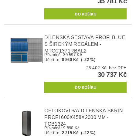
35 781 Kč
DÍLENSKÁ SESTAVA PROFI BLUE
S ŠIROKÝM REGÁLEM -
MTGC1371RBAL2
Původně:
39 597 Kč
Ušetříte
:
8 860 Kč (–22 %)
25 402 Kč bez DPH
30 737 Kč
CELOKOVOVÁ DÍLENSKÁ SKŘÍŇ
PROFI 600X458X2000 MM -
TGB1324
Původně:
9 890 Kč
Ušetříte
:
2 215 Kč (–22 %)