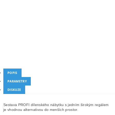
Cena
25 402 Kč bez DPH
30 737 Kč
/ ks
Kód produktu
AHP-TGC1371RBAL2
Kategorie
Dílenské skříně na nářadí
Dotaz
Hlídat cenu
POPIS
PARAMETRY
DISKUZE
Sestava PROFI dílenského nábytku s jedním širokým regálem
je vhodnou alternativou do menších prostor.