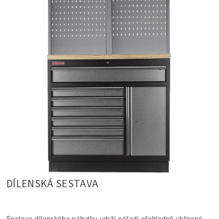
DÍLENSKÁ SESTAVA
Sestava dílenského nábytku udrží nářadí přehledně uklizené