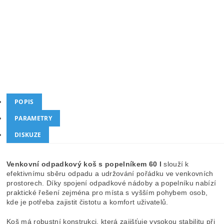
Kód produktu
EW-1017
Kategorie
Kovové koše
Dotaz
Hlídat cenu
POPIS
PARAMETRY
DISKUZE
Venkovní odpadkový koš s popelníkem 60 l
slouží k
efektivnímu sběru odpadu a udržování pořádku ve venkovních
prostorech. Díky spojení odpadkové nádoby a popelníku nabízí
praktické řešení zejména pro místa s vyšším pohybem osob,
kde je potřeba zajistit čistotu a komfort uživatelů.
Koš má robustní konstrukci, která zajišťuje vysokou stabilitu při