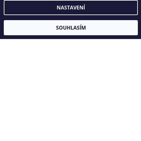
AH011271
NASTAVENÍ
954 Kč bez DPH
1 154 Kč
SOUHLASÍM
MOMENTOVÝ KLÍČ 1/2" S
CERTIFIKÁTEM, 20 - 210 NM -
AH011273
Původně:
1 690 Kč
Ušetříte
:
51 Kč (–3 %)
1 355 Kč bez DPH
1 639 Kč
MOMENTOVÝ KLÍČ 3/8" S
CERTIFIKÁTEM, 5 - 60 NM -