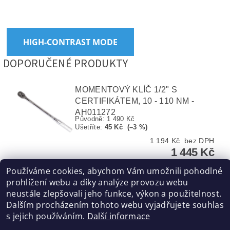
HIGH-CONTRAST MODE
DOPORUČENÉ PRODUKTY
MOMENTOVÝ KLÍČ 1/2" S
CERTIFIKÁTEM, 10 - 110 NM -
AH011272
Původně:
1 490 Kč
Ušetříte
:
45 Kč (–3 %)
1 194 Kč bez DPH
1 445 Kč
Používáme cookies, abychom Vám umožnili pohodlné
prohlížení webu a díky analýze provozu webu
neustále zlepšovali jeho funkce, výkon a použitelnost.
Dalším procházením tohoto webu vyjadřujete souhlas
MOMENTOVÝ KLÍČ 1/4" S
s jejich používáním.
Další informace
CERTIFIKÁTEM, 5 - 25 NM -