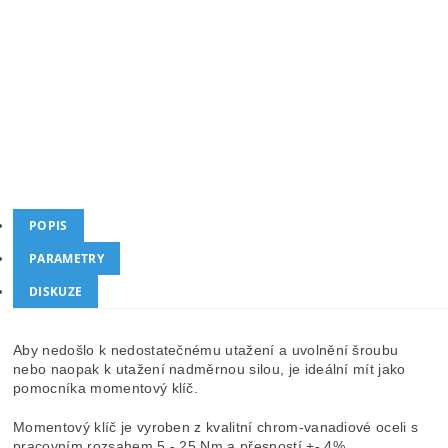
872 Kč
/ ks
Kód produktu
AHP-HT200401
Kategorie
Momentové klíče
Dotaz
Hlídat cenu
POPIS
PARAMETRY
DISKUZE
Aby nedošlo k nedostatečnému utažení a uvolnění šroubu
nebo naopak k utažení nadměrnou silou, je ideální mít jako
pomocníka momentový klíč.
Momentový klíč je vyroben z kvalitní chrom-vanadiové oceli s
pracovním rozsahem 5 - 25 Nm a přesností +- 4%.