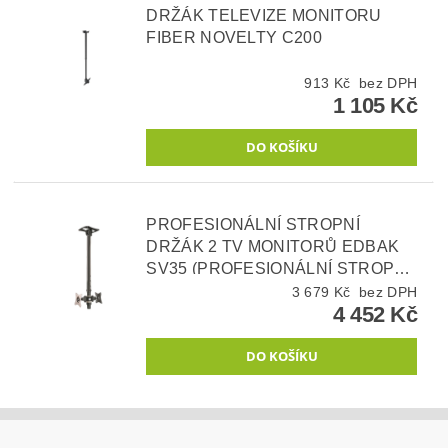
DRŽÁK TELEVIZE MONITORU
FIBER NOVELTY C200
913 Kč bez DPH
1 105 Kč
PROFESIONÁLNÍ STROPNÍ
DRŽÁK 2 TV MONITORŮ EDBAK
SV35 (PROFESIONÁLNÍ STROPNÍ
DRŽÁK NA 2 OBRAZOVKY 17" -
3 679 Kč bez DPH
4 452 Kč
50", VÝŠKOVÉ NASTAVENÍ 1020-
1720 MM, OTÁČENÍ +90° / -90°,
NÁKLON +60° / -60°, ROTACE
360°, VESA 75X75 A 100X100,
NOSNOST 30 KG)