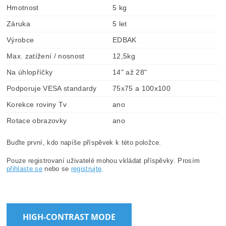
Hmotnost
5 kg
Záruka
5 let
Výrobce
EDBAK
Max. zatížení / nosnost
12,5kg
Na úhlopříčky
14" až 28"
Podporuje VESA standardy
75x75 a 100x100
Korekce roviny Tv
ano
Rotace obrazovky
ano
Buďte první, kdo napíše příspěvek k této položce.
Pouze registrovaní uživatelé mohou vkládat příspěvky. Prosím
přihlaste se
nebo se
registrujte
.
HIGH-CONTRAST MODE