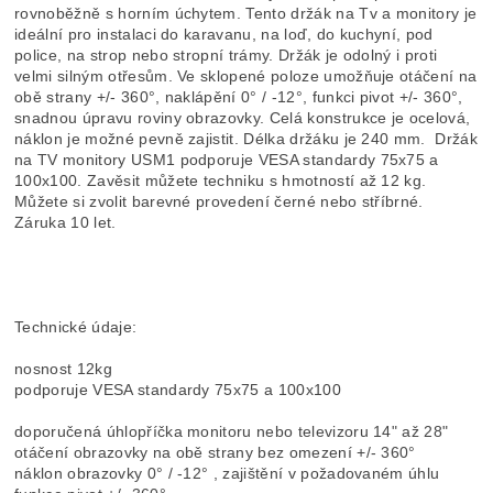
rovnoběžně s horním úchytem. Tento držák na Tv a monitory je
ideální pro instalaci do karavanu, na loď, do kuchyní, pod
police, na strop nebo stropní trámy. Držák je odolný i proti
velmi silným otřesům. Ve sklopené poloze umožňuje otáčení na
obě strany +/- 360°, naklápění 0° / -12°, funkci pivot +/- 360°,
snadnou úpravu roviny obrazovky. Celá konstrukce je ocelová,
náklon je možné pevně zajistit. Délka držáku je 240 mm. Držák
na TV monitory USM1 podporuje VESA standardy 75x75 a
100x100. Zavěsit můžete techniku s hmotností až 12 kg.
Můžete si zvolit barevné provedení černé nebo stříbrné.
Záruka 10 let.
Technické údaje:
nosnost 12kg
podporuje VESA standardy 75x75 a 100x100
doporučená úhlopříčka monitoru nebo televizoru 14" až 28"
otáčení obrazovky na obě strany bez omezení +/- 360°
náklon obrazovky 0° / -12° , zajištění v požadovaném úhlu