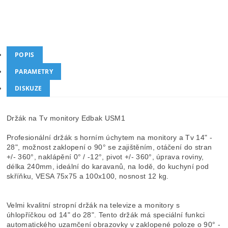
Kategorie
Na malé televizory do 30"
Dotaz
Hlídat cenu
POPIS
PARAMETRY
DISKUZE
Držák na Tv monitory Edbak USM1
Profesionální držák s horním úchytem na monitory a Tv 14" -
28", možnost zaklopení o 90° se zajištěním, otáčení do stran
+/- 360°, naklápění 0° / -12°, pivot +/- 360°, úprava roviny,
délka 240mm, ideální do karavanů, na lodě, do kuchyní pod
skříňku, VESA 75x75 a 100x100, nosnost 12 kg.
Velmi kvalitní stropní držák na televize a monitory s
úhlopříčkou od 14" do 28". Tento držák má speciální funkci
automatického uzamčení obrazovky v zaklopené poloze o 90° -