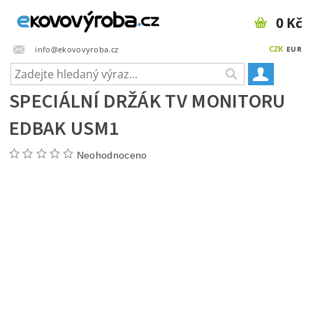
0 Kč
CZK
info@ekovovyroba.cz
EUR
SPECIÁLNÍ DRŽÁK TV MONITORU
EDBAK USM1
Neohodnoceno