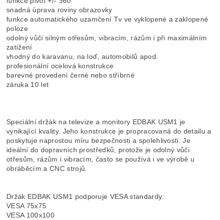
funkce pivot +/- 360°
snadná úprava roviny obrazovky
funkce automatického uzamčení Tv ve vyklopené a zaklopené
poloze
odolný vůči silným otřesům, vibracím, rázům i při maximálním
zatížení
vhodný do karavanu, na loď, automobilů apod.
profesionální ocelová konstrukce
barevné provedení černé nebo stříbrné
záruka 10 let
Speciální držák na televize a monitory EDBAK USM1 je
vynikající kvality. Jeho konstrukce je propracovaná do detailu a
poskytuje naprostou míru bezpečnosti a spolehlivosti. Je
ideální do dopravních prostředků, protože je odolný vůči
otřesům, rázům i vibracím, často se používá i ve výrobě u
obráběcím a CNC strojů.
Držák EDBAK USM1 podporuje VESA standardy:
VESA 75x75
VESA 100x100