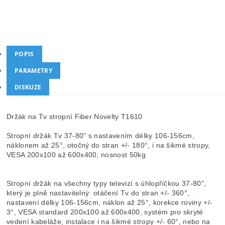
Kategorie
Na televizory do 43"
Dotaz
Hlídat cenu
POPIS
PARAMETRY
DISKUZE
Držák na Tv stropní Fiber Novelty T1610
Stropní držák Tv 37-80" s nastavením délky 106-156cm,
náklonem až 25°, otočný do stran +/- 180°, i na šikmé stropy,
VESA 200x100 až 600x400, nosnost 50kg
Stropní držák na všechny typy televizí s úhlopříčkou 37-80",
který je plně nastavitelný: otáčení Tv do stran +/- 360°,
nastavení délky 106-156cm, náklon až 25°, korekce roviny +/-
3°, VESA standard 200x100 až 600x400, systém pro skryté
vedení kabeláže, instalace i na šikmé stropy +/- 60°, nebo na