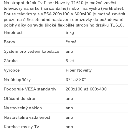
Na stropní držák Tv Fiber Novelty T1610 je možné zavěsit
televizory na šířku (horizontálně) nebo i na výšku (vertikálně).
Pouze televizory s VESA 200x100 a 600x400 je možné zavěsit
pouze na šířku. Snadné nastavení obrazovky do požadované
polohy díky opravdu široké flexibilitě stropního držáku T1610.
Hmotnost
5 kg
Barva
černá
Systém pro vedení kabeláže
ano
Záruka
5 let
Výrobce
Fiber Novelty
Na úhlopříčky
37" až 80"
Podporuje VESA standardy
200x100 až 600x400
Otáčení do stran
ano
Nastavitelný náklon
ano
Nastavitelná vzdálenost
ano
Korekce roviny Tv
ano