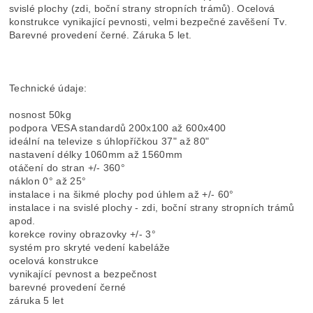
svislé plochy (zdi, boční strany stropních trámů). Ocelová
konstrukce vynikající pevnosti, velmi bezpečné zavěšení Tv.
Barevné provedení černé. Záruka 5 let.
Technické údaje:
nosnost 50kg
podpora VESA standardů 200x100 až 600x400
ideální na televize s úhlopříčkou 37" až 80"
nastavení délky 1060mm až 1560mm
otáčení do stran +/- 360°
náklon 0° až 25°
instalace i na šikmé plochy pod úhlem až +/- 60°
instalace i na svislé plochy - zdi, boční strany stropních trámů
apod.
korekce roviny obrazovky +/- 3°
systém pro skryté vedení kabeláže
ocelová konstrukce
vynikající pevnost a bezpečnost
barevné provedení černé
záruka 5 let