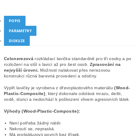
POPIS
PARAMETRY
DISKUZE
Celonerezová
rozkládací lavička standardně pro tři osoby a po
rozložení na stůl s lavicí až pro šest osob.
Zpracování na
nejvyšší úrovni.
Možnost nalakovat přes nerezovou
konstrukci různá barevná provedení a
odstíny.
Výplň lavičky je vyrobena z dřevoplastového materiálu
(Wood-
Plastic-Composite)
, který dokonale odolává mrazu, dešti,
vodě, slunci a nedochází k poškození vlivem agresivních látek.
Výhody (Wood-Plastic-Composite):
Není potřeba žádný nátěr.
Nekroutí se, nepraská.
Má protiskluzový povrch bez třísek.