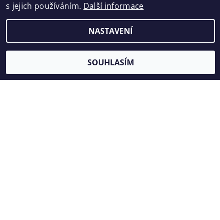
s jejich používáním.
Další informace
26 568 Kč bez DPH
NASTAVENÍ
32 147 Kč
DETAIL
SOUHLASÍM
SILESIA LAVIČKA BEZ OPĚRADLA
LSI054.00
20 736 Kč bez DPH
25 091 Kč
DETAIL
SILESIA LAVIČKA BEZ OPĚRADLA
LSI054.10