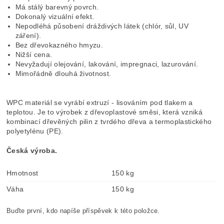
Má stálý barevný povrch.
Dokonalý vizuální efekt.
Nepodléhá působení dráždivých látek (chlór, sůl, UV
záření).
Bez dřevokazného hmyzu.
Nižší cena.
Nevyžadují olejování, lakování, impregnaci, lazurování.
Mimořádně dlouhá životnost.
WPC materiál se vyrábí extruzí - lisováním pod tlakem a
teplotou. Je to výrobek z dřevoplastové směsi, která vzniká
kombinací dřevěných pilin z tvrdého dřeva a termoplastického
polyetylénu (PE).
Česká výroba.
Hmotnost
150 kg
Váha
150 kg
Buďte první, kdo napíše příspěvek k této položce.