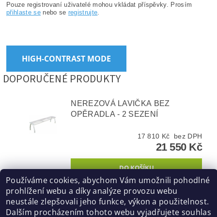
Pouze registrovaní uživatelé mohou vkládat příspěvky. Prosím
přihlaste se
nebo se
registrujte
.
HIGH-CONTRAST MODE
DOPORUČENÉ PRODUKTY
NEREZOVÁ LAVIČKA BEZ
OPĚRADLA - 2 SEZENÍ
17 810 Kč bez DPH
21 550 Kč
Používáme cookies, abychom Vám umožnili pohodlné
prohlížení webu a díky analýze provozu webu
neustále zlepšovali jeho funkce, výkon a použitelnost.
SILESIA LAVIČKA BEZ OPĚRADLA
Dalším procházením tohoto webu vyjadřujete souhlas
LSI054.01