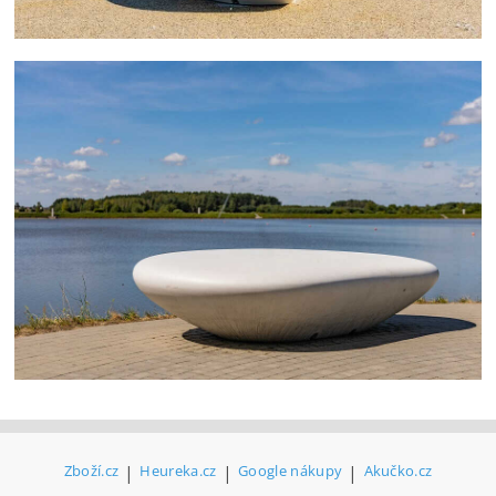
Zboží.cz
|
Heureka.cz
|
Google nákupy
|
Akučko.cz