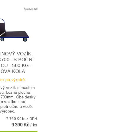
Kód:
KR-400
INOVÝ VOZÍK
X700 - S BOČNÍ
OU - 500 KG -
OVÁ KOLA
em po výrobě
ový vozík s madlem
ou. Ložná plocha
 700mm. Obě desky
to vozíku jsou
proti otěru a vodě.
výrobek.
7 760 Kč bez DPH
9 390 Kč
/ ks