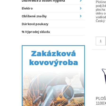
Dezinfekce a osobní hygiena
Plošin
podjížd
Elektro
plocha
otěru 
Oblíbené značky
voděod
Český 
Dárkové poukazy
% Výprodej skladu
PLOŠ
1100