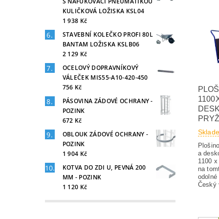
S NAFUKOVACÍ PNEUMATIKOU
KULIČKOVÁ LOŽISKA KSL04
1 938 Kč
STAVEBNÍ KOLEČKO PROFI 80L
BANTAM LOŽISKA KSLB06
2 129 Kč
OCELOVÝ DOPRAVNÍKOVÝ
VÁLEČEK MIS55-A10-420-450
756 Kč
PLOŠ
1100
PÁSOVINA ZÁDOVÉ OCHRANY -
DESK
POZINK
PRYŽ
672 Kč
Sklad
OBLOUK ZÁDOVÉ OCHRANY -
POZINK
Plošin
1 904 Kč
a desk
1100 x
KOTVA DO ZDI U, PEVNÁ 200
na tom
MM - POZINK
odolné 
Český 
1 120 Kč