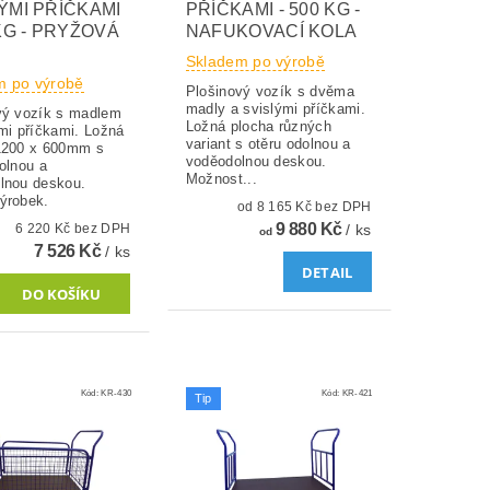
ÝMI PŘÍČKAMI
PŘÍČKAMI - 500 KG -
 KG - PRYŽOVÁ
NAFUKOVACÍ KOLA
Skladem po výrobě
m po výrobě
Plošinový vozík s dvěma
madly a svislými příčkami.
vý vozík s madlem
Ložná plocha různých
mi příčkami. Ložná
variant s otěru odolnou a
1200 x 600mm s
voděodolnou deskou.
olnou a
Možnost...
lnou deskou.
ýrobek.
od 8 165 Kč bez DPH
9 880 Kč
6 220 Kč bez DPH
/ ks
od
7 526 Kč
/ ks
DETAIL
Kód:
KR-430
Kód:
KR-421
Tip