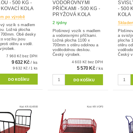
OU - 500 KG -
VODOROVNÝMI
SVISL
KOVACÍ KOLA
PŘÍČKAMI - 500 KG -
- 500
PRYŽOVÁ KOLA
KOLA
em po výrobě
2 týdny
Sklade
ový vozík s madlem
ou. Ložná plocha
Plošinový vozík s madlem
Plošino
 700mm. Obě desky
a vodorovnými příčkami.
a svislý
to vozíku jsou
Ložná plocha 1100 x
plocha 
proti otěru a vodě.
700mm s otěru odolnou a
otěru od
výrobek.
voděodolnou deskou.
voděodo
Český výrobek.
Český v
7 960 Kč bez DPH
9 632 Kč
/ ks
4 603 Kč bez DPH
5 570 Kč
/ ks
9 632 Kč / 1 ks
Kód:
KR-614/500
Kód:
KR-VOP3