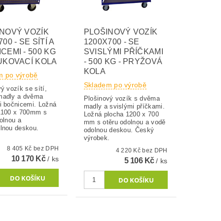
NOVÝ VOZÍK
PLOŠINOVÝ VOZÍK
00 - SE SÍTÍ A
1200X700 - SE
CEMI - 500 KG
SVISLÝMI PŘÍČKAMI
UKOVACÍ KOLA
- 500 KG - PRYŽOVÁ
KOLA
m po výrobě
Skladem po výrobě
ý vozík se sítí,
madly a dvěma
Plošinový vozík s dvěma
i bočnicemi. Ložná
madly a svislými příčkami.
1100 x 700mm s
Ložná plocha 1200 x 700
olnou a
mm s otěru odolnou a vodě
lnou deskou.
odolnou deskou. Český
.
výrobek.
8 405 Kč bez DPH
4 220 Kč bez DPH
10 170 Kč
/ ks
5 106 Kč
/ ks