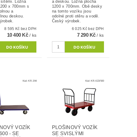
 sítěmi. Ložná
a deskou. Ložná plocha
1200 x 700mm s
1200 x 700mm. Obě desky
olnou a
na tomto vozíku jsou
lnou deskou.
odolné proti otěru a vodě.
ýrobek.
Český výrobek.
8 595 Kč bez DPH
6 025 Kč bez DPH
10 400 Kč
7 290 Kč
/ ks
/ ks
Kód:
KR-394
Kód:
KR-623/500
NOVÝ VOZÍK
PLOŠINOVÝ VOZÍK
600 - SE
SE SVISLÝMI