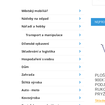
Městský mobiliář
Nádoby na odpad
NEJPRO
Nářadí a hobby
Transport a manipulace
Dílenské vybavení
Skladování a logistika
Hospodaření s vodou
Dům
Zahrada
PLOŠ
900X7
Štíhlá výroba
PODJ
RUKOJ
Auto - moto
PRYŽ
Kovovýroba
Sklad