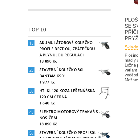
PLOŠ
SE S
TOP 10
PŘÍČK
PRYŽ
AKUMULÁTOROVÉ KOLEČKO
Sklad
PROFI S BRZDOU, ZPÁTEČKOU
A PLYNULOU REGULACÍ
Plošin
madly 
18 890 Kč
Ložná 
STAVEBNÍ KOLEČKO 80L
variant
voděod
BANTAM KS01
Možnos
1 977 Kč
HTI KL120 KOZA LEŠENÁŘSKÁ
120 CM ČERNÁ
1 640 Kč
ELEKTRO MOTOROVÝ TRAKAŘ S
NOSIČEM
18 890 Kč
STAVEBNÍ KOLEČKO PROFI 80L