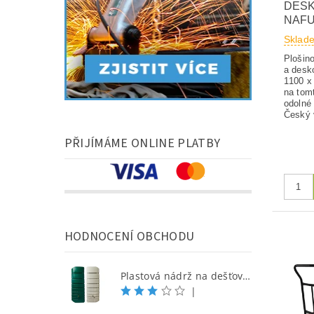
DESK
NAFU
Sklad
Plošin
a desk
1100 x
na tom
odolné 
Český 
PŘIJÍMÁME ONLINE PLATBY
HODNOCENÍ OBCHODU
Plastová nádrž na dešťovou vodu SEINE 650 l, písková
|