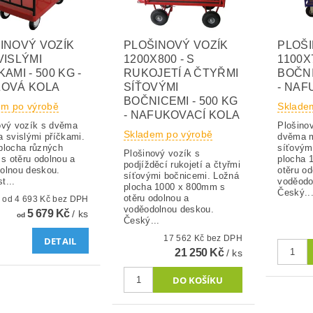
INOVÝ VOZÍK
PLOŠINOVÝ VOZÍK
PLOŠI
VISLÝMI
1200X800 - S
1100X7
AMI - 500 KG -
RUKOJETÍ A ČTYŘMI
BOČNI
OVÁ KOLA
SÍŤOVÝMI
- NAF
BOČNICEMI - 500 KG
em po výrobě
Sklade
- NAFUKOVACÍ KOLA
ový vozík s dvěma
Plošinov
Skladem po výrobě
a svislými příčkami.
dvěma 
plocha různých
síťovým
Plošinový vozík s
 s otěru odolnou a
plocha 
podjížděcí rukojetí a čtyřmi
olnou deskou.
otěru od
síťovými bočnicemi. Ložná
t...
voděodo
plocha 1000 x 800mm s
Český..
otěru odolnou a
od 4 693 Kč bez DPH
voděodolnou deskou.
5 679 Kč
/ ks
od
Český...
17 562 Kč bez DPH
DETAIL
21 250 Kč
/ ks