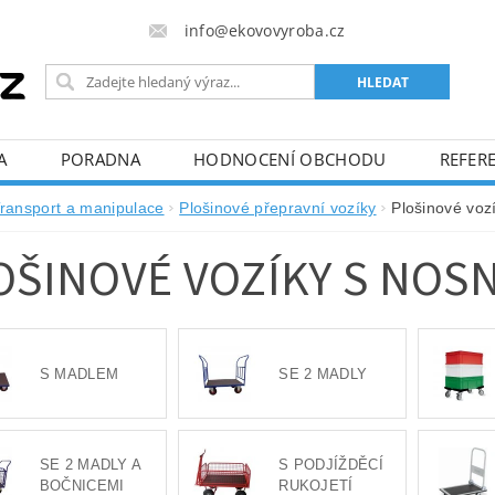
info@ekovovyroba.cz
A
PORADNA
HODNOCENÍ OBCHODU
REFERE
ransport a manipulace
Plošinové přepravní vozíky
Plošinové voz
OŠINOVÉ VOZÍKY S NOS
S MADLEM
SE 2 MADLY
SE 2 MADLY A
S PODJÍŽDĚCÍ
BOČNICEMI
RUKOJETÍ