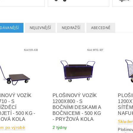
DÁVANĚJŠÍ
NEJLEVNĚJŠÍ
NEJDRAŽŠÍ
ABECEDNĚ
Kód:
KR-433
Kód:
MTD-427
INOVÝ VOZÍK
PLOŠINOVÝ VOZÍK
PLOŠI
10 - S
1200X800 - S
1200X
ÍŽDĚCÍ
BOČNÍMI DESKAMI A
SÍTĚMI
ETÍ - 500 KG -
BOČNICEMI - 500 KG
NAFU
OVÁ KOLA
- PRYŽOVÁ KOLA
Sklade
em po výrobě
2 týdny
Plošino