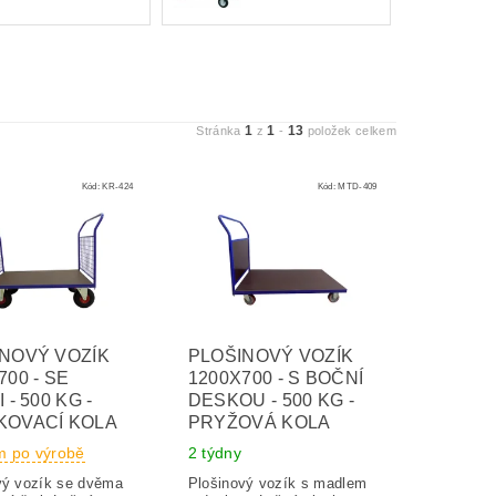
1
1
13
Stránka
z
-
položek celkem
Kód:
KR-424
Kód:
MTD-409
NOVÝ VOZÍK
PLOŠINOVÝ VOZÍK
700 - SE
1200X700 - S BOČNÍ
 - 500 KG -
DESKOU - 500 KG -
KOVACÍ KOLA
PRYŽOVÁ KOLA
m po výrobě
2 týdny
vý vozík se dvěma
Plošinový vozík s madlem