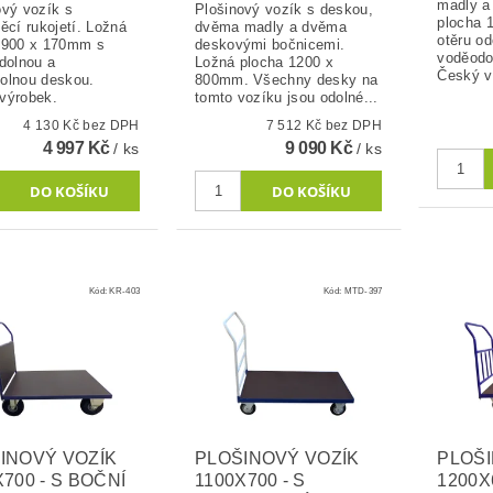
madly a
ový vozík s
Plošinový vozík s deskou,
plocha 
ěcí rukojetí. Ložná
dvěma madly a dvěma
otěru od
 900 x 170mm s
deskovými bočnicemi.
voděodo
odolnou a
Ložná plocha 1200 x
Český v
olnou deskou.
800mm. Všechny desky na
výrobek.
tomto vozíku jsou odolné...
4 130 Kč bez DPH
7 512 Kč bez DPH
4 997 Kč
9 090 Kč
/ ks
/ ks
Kód:
KR-403
Kód:
MTD-397
INOVÝ VOZÍK
PLOŠINOVÝ VOZÍK
PLOŠI
X700 - S BOČNÍ
1100X700 - S
1200X