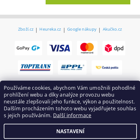
Zboží.cz
|
Heureka.cz
|
Google nákupy
|
Akučko.cz
Používáme cookies, abychom Vám umožnili pohodlné
prohlížení webu a díky analýze provozu webu
neustále zlepšovali jeho funkce, výkon a použitelnost.
Dalším procházením tohoto webu vyjadřujete souhlas
s jejich používáním.
Další informace
2026 ©
Ekovovyroba.cz
, všechna práva vyhrazena
Vytvořil Shoptet
NASTAVENÍ