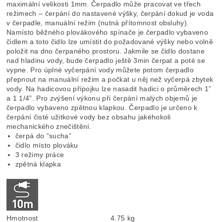
maximální velikosti 1mm. Čerpadlo může pracovat ve třech
režimech – čerpání do nastavené výšky, čerpání dokud je voda
v čerpadle, manuální režim (nutná přítomnost obsluhy).
Namísto běžného plovákového spínače je čerpadlo vybaveno
čidlem a toto čidlo lze umístit do požadované výšky nebo volně
položit na dno čerpaného prostoru. Jakmile se čidlo dostane
nad hladinu vody, bude čerpadlo ještě 3min čerpat a poté se
vypne. Pro úplné vyčerpání vody můžete potom čerpadlo
přepnout na manuální režim a počkat u něj než vyčerpá zbytek
vody. Na hadicovou přípojku lze nasadit hadici o průměrech 1”
a 1 1/4”. Pro zvýšení výkonu při čerpání malých objemů je
čerpadlo vybaveno zpětnou klapkou. Čerpadlo je určeno k
čerpání čisté užitkové vody bez obsahu jakéhokoli
mechanického znečištění.
čerpá do “sucha”
čidlo místo plováku
3 režimy práce
zpětná klapka
Hmotnost
4.75 kg