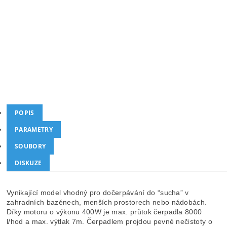
Kód produktu
MAD-8895014
Kategorie
Ponorná čerpadla
Záruka
24
Dotaz
Hlídat cenu
POPIS
PARAMETRY
SOUBORY
DISKUZE
Vynikající model vhodný pro dočerpávání do “sucha” v
zahradních bazénech, menších prostorech nebo nádobách.
Díky motoru o výkonu 400W je max. průtok čerpadla 8000
l/hod a max. výtlak 7m. Čerpadlem projdou pevné nečistoty o