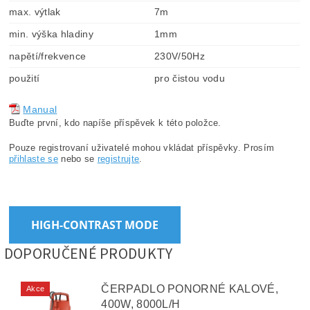
max. výtlak
7m
min. výška hladiny
1mm
napětí/frekvence
230V/50Hz
použití
pro čistou vodu
Manual
Buďte první, kdo napíše příspěvek k této položce.
Pouze registrovaní uživatelé mohou vkládat příspěvky. Prosím
přihlaste se
nebo se
registrujte
.
HIGH-CONTRAST MODE
DOPORUČENÉ PRODUKTY
ČERPADLO PONORNÉ KALOVÉ,
Akce
400W, 8000L/H