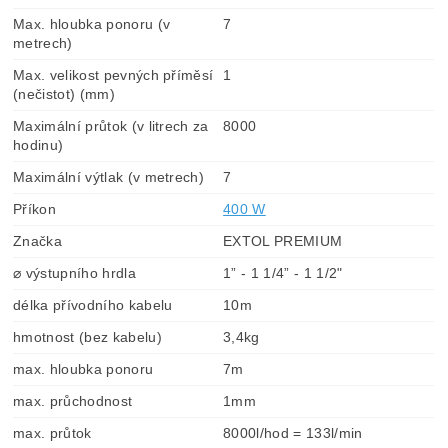
Max. hloubka ponoru (v
7
metrech)
Max. velikost pevných příměsí
1
(nečistot) (mm)
Maximální průtok (v litrech za
8000
hodinu)
Maximální výtlak (v metrech)
7
Příkon
400 W
Značka
EXTOL PREMIUM
⌀ výstupního hrdla
1” - 1 1/4” - 1 1/2"
délka přívodního kabelu
10m
hmotnost (bez kabelu)
3,4kg
max. hloubka ponoru
7m
max. průchodnost
1mm
max. průtok
8000l/hod = 133l/min