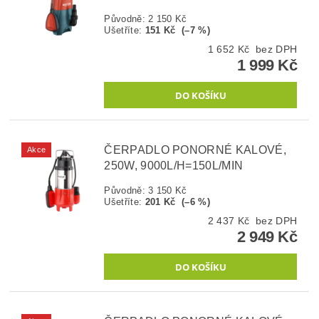
Původně:
2 150 Kč
Ušetříte
:
151 Kč (–7 %)
1 652 Kč bez DPH
1 999 Kč
ČERPADLO PONORNÉ KALOVÉ,
Akce
250W, 9000L/H=150L/MIN
Původně:
3 150 Kč
Ušetříte
:
201 Kč (–6 %)
2 437 Kč bez DPH
2 949 Kč