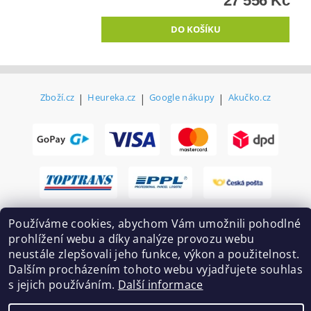
27 556 Kč
Zboží.cz
|
Heureka.cz
|
Google nákupy
|
Akučko.cz
Používáme cookies, abychom Vám umožnili pohodlné
prohlížení webu a díky analýze provozu webu
neustále zlepšovali jeho funkce, výkon a použitelnost.
Dalším procházením tohoto webu vyjadřujete souhlas
s jejich používáním.
Další informace
2026 ©
Ekovovyroba.cz
, všechna práva vyhrazena