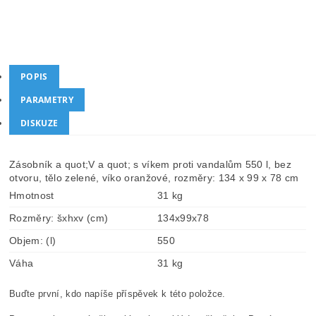
Kategorie
Posypové nádoby ANTIVANDAL
Dotaz
Hlídat cenu
POPIS
PARAMETRY
DISKUZE
Zásobník a quot;V a quot; s víkem proti vandalům 550 l, bez
otvoru, tělo zelené, víko oranžové, rozměry: 134 x 99 x 78 cm
Hmotnost
31 kg
Rozměry: šxhxv (cm)
134x99x78
Objem: (l)
550
Váha
31 kg
Buďte první, kdo napíše příspěvek k této položce.