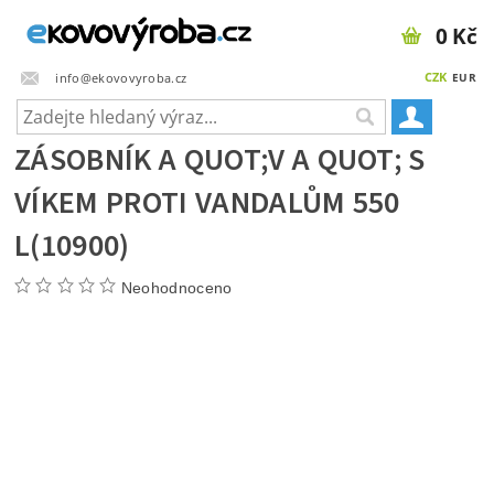
0 Kč
CZK
info@ekovovyroba.cz
EUR
ZÁSOBNÍK A QUOT;V A QUOT; S
VÍKEM PROTI VANDALŮM 550
L(10900)
Neohodnoceno
Doprava zdarma