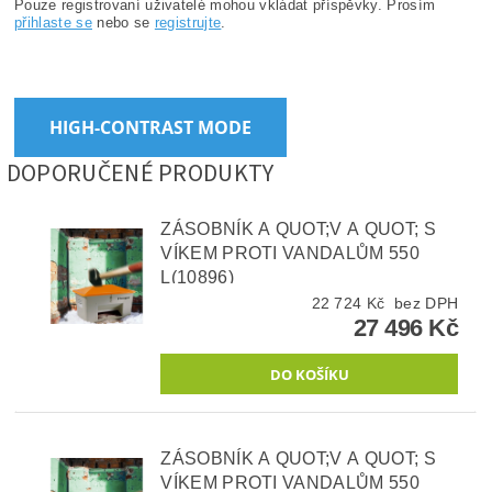
Pouze registrovaní uživatelé mohou vkládat příspěvky. Prosím
přihlaste se
nebo se
registrujte
.
HIGH-CONTRAST MODE
DOPORUČENÉ PRODUKTY
ZÁSOBNÍK A QUOT;V A QUOT; S
VÍKEM PROTI VANDALŮM 550
L(10896)
22 724 Kč bez DPH
27 496 Kč
ZÁSOBNÍK A QUOT;V A QUOT; S
VÍKEM PROTI VANDALŮM 550