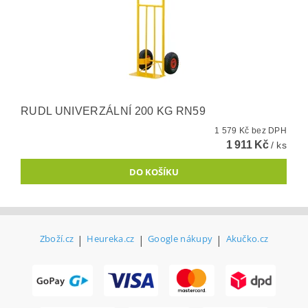
RUDL UNIVERZÁLNÍ 200 KG RN59
1 579 Kč bez DPH
1 911 Kč
/ ks
Zboží.cz
|
Heureka.cz
|
Google nákupy
|
Akučko.cz