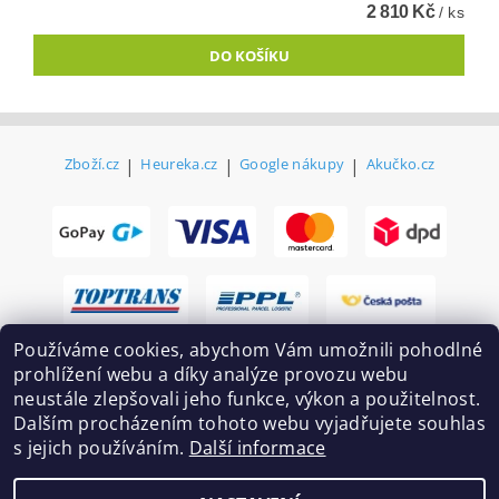
2 810 Kč
/ ks
Zboží.cz
|
Heureka.cz
|
Google nákupy
|
Akučko.cz
Používáme cookies, abychom Vám umožnili pohodlné
prohlížení webu a díky analýze provozu webu
neustále zlepšovali jeho funkce, výkon a použitelnost.
Dalším procházením tohoto webu vyjadřujete souhlas
s jejich používáním.
Další informace
2026 ©
Ekovovyroba.cz
, všechna práva vyhrazena