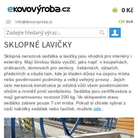
0 Kč
CZK
info@ekovovyroba.cz
EUR
SKLOPNÉ LAVIČKY
Sklopná nerezová sedátka a lavičky jsou vhodná pro interiéry i
exteriéry. Mají širokou škálu využití, jako např. v koupelnách,
ordinacích, domovech pro seniory, čekárnách, výtazích,
předsíních a všude tam, kde je kladen důraz na úsporu místa
nebo povětrnostní podmínky a velký veřejný provoz . Jejich
celo nerezová konstrukce je odolná vůči všem povětrnostním
vlivům a rovněž proti vandalismu. Sedátka jsou certifikována a
mají garantovanou nosnost 200 kg. Ve sklopeném stavu
sedátko zabere pouze 7 cm místa. Pokud si chcete vybrat z
naší nabídky sedátek nebo laviček, mužete
zde
.