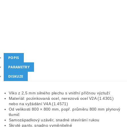
Kód produktu
ZG-47147
Kategorie
Studnové poklopy obdélníkové
Dotaz
Hlídat cenu
POPIS
PARAMETRY
DISKUZE
Víko z 2,5 mm silného plechu s vnitřní příčnou výztuží
Materiál: pozinkovaná ocel, nerezová ocel V2A (1.4301)
nebo na vyžádání V4A (1.4571)
Od velikosti 800 × 800 mm, popř. průměru 800 mm plynový
tlumič
Samozápadkový uzávěr, snadné otevírání rukou
Skryté panty, snadno vyměnitelné