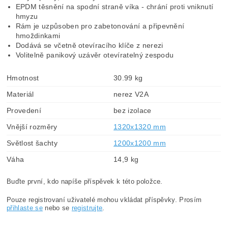
EPDM těsnění na spodní straně víka - chrání proti vniknutí
hmyzu
Rám je uzpůsoben pro zabetonování a připevnění
hmoždinkami
Dodává se včetně otevíracího klíče z nerezi
Volitelně panikový uzávěr otevíratelný zespodu
Hmotnost
30.99 kg
Materiál
nerez V2A
Provedení
bez izolace
Vnější rozměry
1320x1320 mm
Světlost šachty
1200x1200 mm
Váha
14,9 kg
Buďte první, kdo napíše příspěvek k této položce.
Pouze registrovaní uživatelé mohou vkládat příspěvky. Prosím
přihlaste se
nebo se
registrujte
.