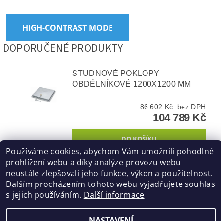
HIGH-CONTRAST MODE
DOPORUČENÉ PRODUKTY
STUDNOVÉ POKLOPY
OBDÉLNÍKOVÉ 1200X1200 MM
86 602 Kč bez DPH
104 789 Kč
Používáme cookies, abychom Vám umožnili pohodlné
prohlížení webu a díky analýze provozu webu
neustále zlepšovali jeho funkce, výkon a použitelnost.
STUDNOVÉ POKLOPY
Dalším procházením tohoto webu vyjadřujete souhlas
OBDÉLNÍKOVÉ 1000X1000 MM
s jejich používáním.
Další informace
82 273 Kč bez DPH
NASTAVENÍ
99 550 Kč