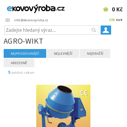
0 Kč
CZK
info@ekovovyroba.cz
EUR
AGRO-WIKT
NEJPRODÁVANĚJŠÍ
NEJLEVNĚJŠÍ
NEJDRAŽŠÍ
ABECEDNĚ
5
položek celkem