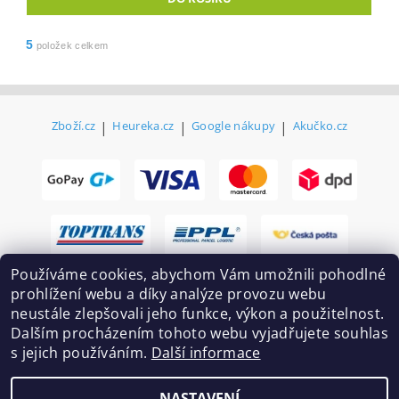
5
položek celkem
Zboží.cz
|
Heureka.cz
|
Google nákupy
|
Akučko.cz
Používáme cookies, abychom Vám umožnili pohodlné
prohlížení webu a díky analýze provozu webu
neustále zlepšovali jeho funkce, výkon a použitelnost.
Dalším procházením tohoto webu vyjadřujete souhlas
s jejich používáním.
Další informace
2026 ©
Ekovovyroba.cz
, všechna práva vyhrazena
NASTAVENÍ