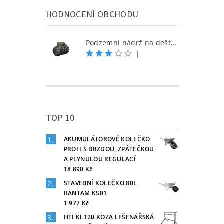
HODNOCENÍ OBCHODU
Podzemní nádrž na dešťovou vodu 1000 l
|
TOP 10
AKUMULÁTOROVÉ KOLEČKO
PROFI S BRZDOU, ZPÁTEČKOU
A PLYNULOU REGULACÍ
18 890 Kč
STAVEBNÍ KOLEČKO 80L
BANTAM KS01
1 977 Kč
HTI KL120 KOZA LEŠENÁŘSKÁ