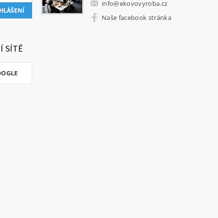
info
@
ekovovyroba.cz
Naše facebook stránka
Í SÍTĚ
OOGLE