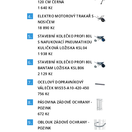
120 CM ČERNÁ
1 640 Kč
ELEKTRO MOTOROVÝ TRAKAŘ S
NOSIČEM
18 890 Kč
STAVEBNÍ KOLEČKO PROFI 80L
S NAFUKOVACÍ PNEUMATIKOU
KULIČKOVÁ LOŽISKA KSL04
1 938 Kč
STAVEBNÍ KOLEČKO PROFI 80L
BANTAM LOŽISKA KSLB06
2 129 Kč
OCELOVÝ DOPRAVNÍKOVÝ
VÁLEČEK MIS55-A10-420-450
756 Kč
PÁSOVINA ZÁDOVÉ OCHRANY -
POZINK
672 Kč
OBLOUK ZÁDOVÉ OCHRANY -
POZINK