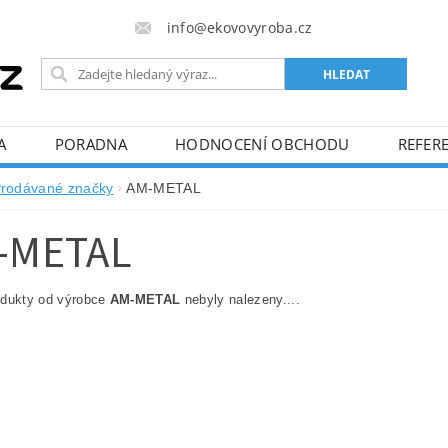
info@ekovovyroba.cz
A
PORADNA
HODNOCENÍ OBCHODU
REFERE
rodávané značky
AM-METAL
-METAL
odukty od výrobce
AM-METAL
nebyly nalezeny....