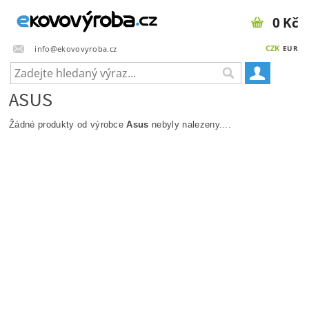
0 Kč
CZK
info@ekovovyroba.cz
EUR
ASUS
Žádné produkty od výrobce
Asus
nebyly nalezeny....