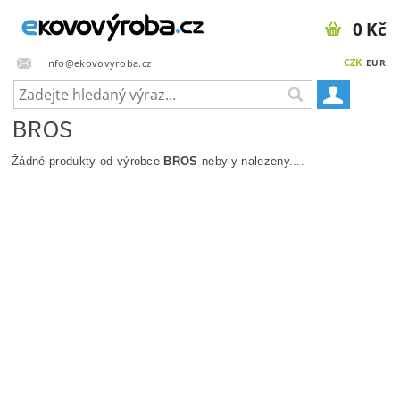
0 Kč
CZK
info@ekovovyroba.cz
EUR
BROS
Žádné produkty od výrobce
BROS
nebyly nalezeny....