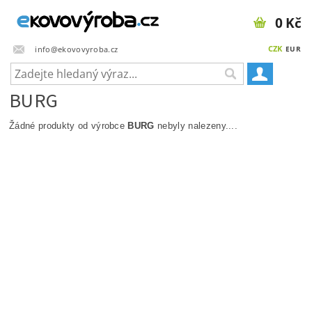
0 Kč
CZK
info@ekovovyroba.cz
EUR
BURG
Žádné produkty od výrobce
BURG
nebyly nalezeny....