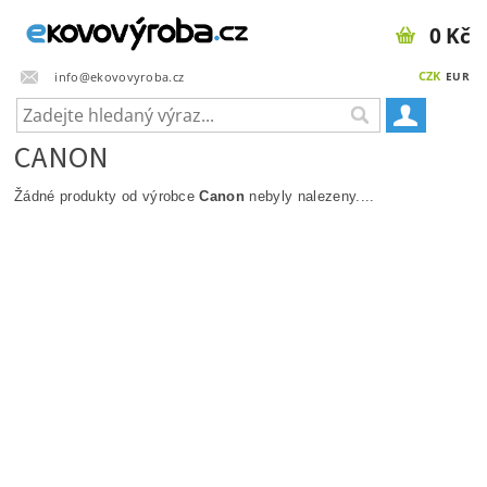
0 Kč
CZK
info@ekovovyroba.cz
EUR
CANON
Žádné produkty od výrobce
Canon
nebyly nalezeny....