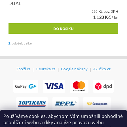
DUAL
926 Kč bez DPH
1 120 Kč
/ ks
1
položek celkem
Zboží.cz
|
Heureka.cz
|
Google nákupy
|
Akučko.cz
Používáme cookies, abychom Vám umožnili pohodlné
prohlížení webu a díky analýze provozu webu