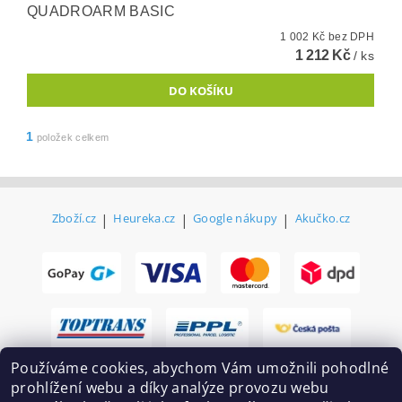
QUADROARM BASIC
1 002 Kč bez DPH
1 212 Kč
/ ks
1
položek celkem
Zboží.cz
|
Heureka.cz
|
Google nákupy
|
Akučko.cz
Používáme cookies, abychom Vám umožnili pohodlné
prohlížení webu a díky analýze provozu webu