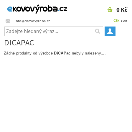
0 Kč
CZK
info@ekovovyroba.cz
EUR
DICAPAC
Žádné produkty od výrobce
DiCAPac
nebyly nalezeny....