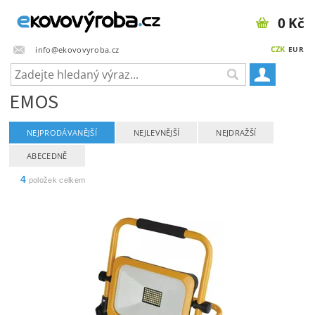
0 Kč
CZK
info@ekovovyroba.cz
EUR
EMOS
NEJPRODÁVANĚJŠÍ
NEJLEVNĚJŠÍ
NEJDRAŽŠÍ
ABECEDNĚ
4
položek celkem