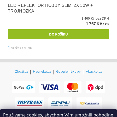
LED REFLEKTOR HOBBY SLIM, 2X 30W +
TROJNOŽKA
1 460 Kč bez DPH
1 767 Kč
/ ks
4
položek celkem
Zboží.cz
|
Heureka.cz
|
Google nákupy
|
Akučko.cz
Používáme cookies, abychom Vám umožnili pohodlné