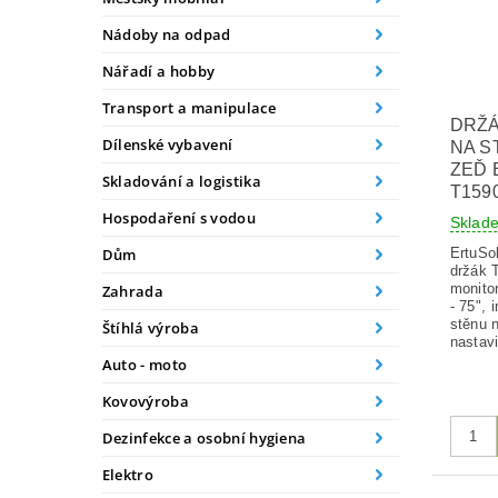
Nádoby na odpad
Nářadí a hobby
Transport a manipulace
DRŽÁ
Dílenské vybavení
NA S
ZEĎ 
Skladování a logistika
T159
Hospodaření s vodou
Sklad
ErtuSol
Dům
držák 
monito
Zahrada
- 75", 
stěnu 
Štíhlá výroba
nastavi
Auto - moto
Kovovýroba
Dezinfekce a osobní hygiena
Elektro