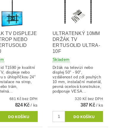
K TV DISPLEJE
ULTRATENKÝ 10MM
TROP NEBO
DRŽÁK TV
ERTUSOLID
ERTUSOLID ULTRA-
0
10F
em
Skladem
id T1590 je kvalitní
Držák na televizi nebo
TV, displeje nebo
displej 50" - 90",
ru s úhlopříčkou 24"
vzdálenost od zdi pouhých
instalace na strop,
10 mm, instalační materiál,
nebo trám,
pevná ocelová konstrukce,
telná...
podporuje VESA...
681 Kč bez DPH
320 Kč bez DPH
824 Kč
387 Kč
/ ks
/ ks