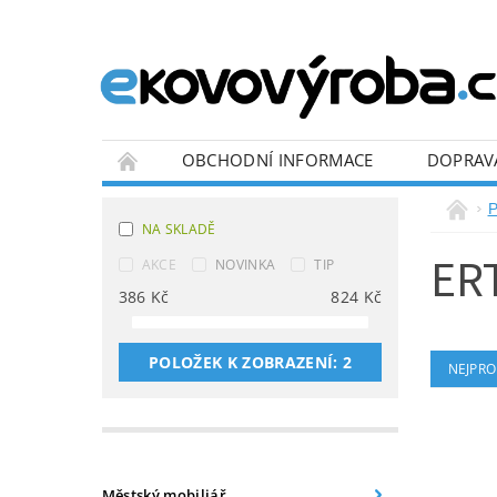
OBCHODNÍ INFORMACE
DOPRAV
BLOG
P
NA SKLADĚ
ER
AKCE
NOVINKA
TIP
386
Kč
824
Kč
POLOŽEK K ZOBRAZENÍ:
2
NEJPRO
Městský mobiliář