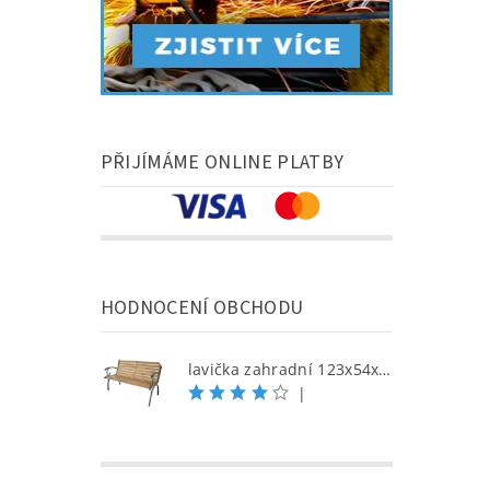
PŘIJÍMÁME ONLINE PLATBY
HODNOCENÍ OBCHODU
lavička zahradní 123x54x77cm litina/dřevo
|