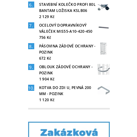
STAVEBNÍ KOLEČKO PROFI 80L
BANTAM LOŽISKA KSLB06
2 129 Kč
OCELOVÝ DOPRAVNÍKOVÝ
VÁLEČEK MIS55-A10-420-450
756 Kč
PÁSOVINA ZÁDOVÉ OCHRANY -
POZINK
672 Kč
OBLOUK ZÁDOVÉ OCHRANY -
POZINK
1 904 Kč
KOTVA DO ZDI U, PEVNÁ 200
MM - POZINK
1 120 Kč