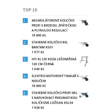
TOP 10
AKUMULÁTOROVÉ KOLEČKO
PROFI S BRZDOU, ZPÁTEČKOU
A PLYNULOU REGULACÍ
18 890 Kč
STAVEBNÍ KOLEČKO 80L
BANTAM KS01
1 977 Kč
HTI KL120 KOZA LEŠENÁŘSKÁ
120 CM ČERNÁ
1 640 Kč
ELEKTRO MOTOROVÝ TRAKAŘ S
NOSIČEM
18 890 Kč
STAVEBNÍ KOLEČKO PROFI 80L
S NAFUKOVACÍ PNEUMATIKOU
KULIČKOVÁ LOŽISKA KSL04
1 938 Kč