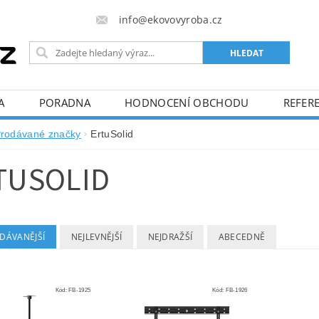
info@ekovovyroba.cz
A
PORADNA
HODNOCENÍ OBCHODU
REFERE
rodávané značky
ErtuSolid
TUSOLID
DÁVANĚJŠÍ
NEJLEVNĚJŠÍ
NEJDRAŽŠÍ
ABECEDNĚ
Kód:
FB-1925
Kód:
FB-1926