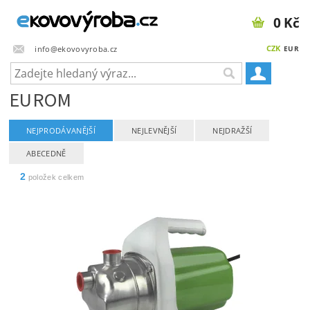
0 Kč
CZK
info@ekovovyroba.cz
EUR
EUROM
NEJPRODÁVANĚJŠÍ
NEJLEVNĚJŠÍ
NEJDRAŽŠÍ
ABECEDNĚ
2
položek celkem