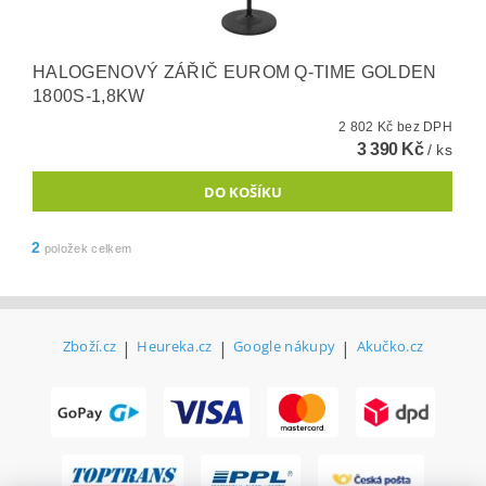
HALOGENOVÝ ZÁŘIČ EUROM Q-TIME GOLDEN
1800S-1,8KW
2 802 Kč bez DPH
3 390 Kč
/ ks
2
položek celkem
Zboží.cz
|
Heureka.cz
|
Google nákupy
|
Akučko.cz