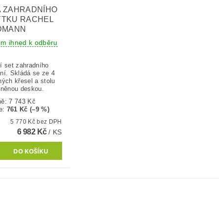
 ZAHRADNÍHO
YTKU RACHEL
DMANN
em ihned k odběru
í set zahradního
ní. Skládá se ze 4
ných křesel a stolu
eněnou deskou.
ně:
7 743 Kč
e
:
761 Kč (–9 %)
5 770 Kč bez DPH
6 982 Kč
/ KS