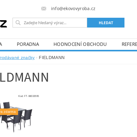
info@ekovovyroba.cz
A
PORADNA
HODNOCENÍ OBCHODU
REFERE
rodávané značky
FIELDMANN
ELDMANN
Kód:
FT-98033595
va zdarma