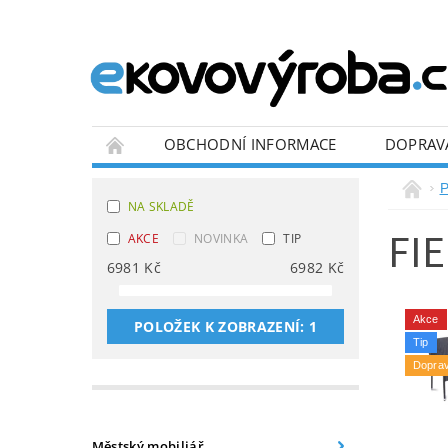
OBCHODNÍ INFORMACE
DOPRAV
BLOG
P
NA SKLADĚ
FI
AKCE
NOVINKA
TIP
6981
Kč
6982
Kč
Akce
POLOŽEK K ZOBRAZENÍ:
1
Tip
Dopra
Městský mobiliář