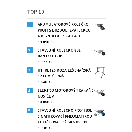
TOP 10
AKUMULÁTOROVÉ KOLEČKO
PROFI S BRZDOU, ZPÁTEČKOU
A PLYNULOU REGULACÍ
18 890 Kč
STAVEBNÍ KOLEČKO 80L
BANTAM KS01
1 977 Kč
HTI KL120 KOZA LEŠENÁŘSKÁ
120 CM ČERNÁ
1 640 Kč
ELEKTRO MOTOROVÝ TRAKAŘ S
NOSIČEM
18 890 Kč
STAVEBNÍ KOLEČKO PROFI 80L
S NAFUKOVACÍ PNEUMATIKOU
KULIČKOVÁ LOŽISKA KSL04
1 938 Kč