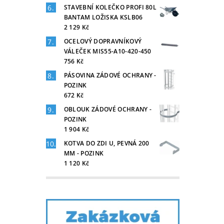
STAVEBNÍ KOLEČKO PROFI 80L
BANTAM LOŽISKA KSLB06
2 129 Kč
OCELOVÝ DOPRAVNÍKOVÝ
VÁLEČEK MIS55-A10-420-450
756 Kč
PÁSOVINA ZÁDOVÉ OCHRANY -
POZINK
672 Kč
OBLOUK ZÁDOVÉ OCHRANY -
POZINK
1 904 Kč
KOTVA DO ZDI U, PEVNÁ 200
MM - POZINK
1 120 Kč