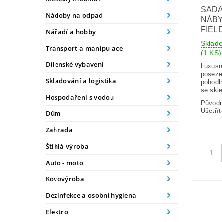
SADA
Nádoby na odpad
NÁB
FIEL
Nářadí a hobby
Sklad
Transport a manipulace
(1 KS)
Dílenské vybavení
Luxusn
poseze
Skladování a logistika
pohodl
se skl
Hospodaření s vodou
Původ
Ušetřít
Dům
Zahrada
Štíhlá výroba
Auto - moto
Kovovýroba
Dezinfekce a osobní hygiena
Elektro