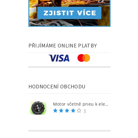
PŘIJÍMÁME ONLINE PLATBY
HODNOCENÍ OBCHODU
Motor včetně pneu k elektrickému kolečku Zipper ZI-EWB500
|