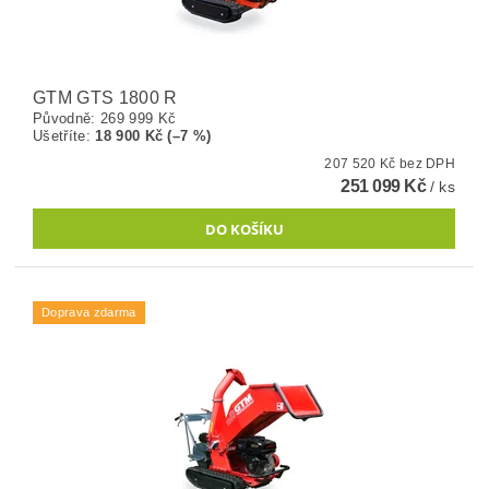
GTM GTS 1800 R
Původně:
269 999 Kč
Ušetříte
:
18 900 Kč (–7 %)
207 520 Kč bez DPH
251 099 Kč
/ ks
Doprava zdarma