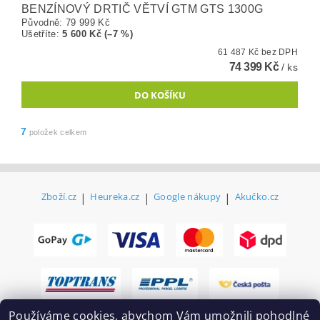
BENZÍNOVÝ DRTIČ VĚTVÍ GTM GTS 1300G
Původně:
79 999 Kč
Ušetříte
:
5 600 Kč (–7 %)
61 487 Kč bez DPH
74 399 Kč
/ ks
7
položek celkem
Zboží.cz
|
Heureka.cz
|
Google nákupy
|
Akučko.cz
Používáme cookies, abychom Vám umožnili pohodlné