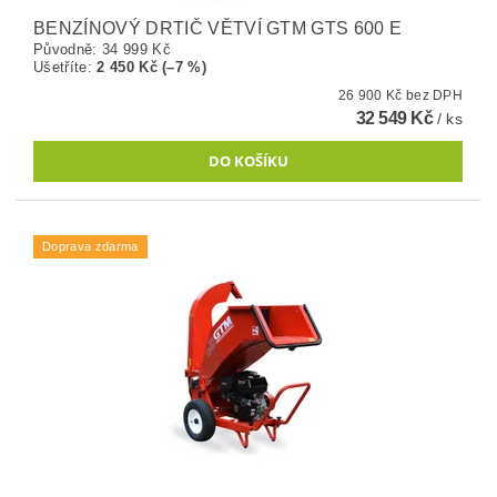
BENZÍNOVÝ DRTIČ VĚTVÍ GTM GTS 600 E
Původně:
34 999 Kč
Ušetříte
:
2 450 Kč (–7 %)
26 900 Kč bez DPH
32 549 Kč
/ ks
Doprava zdarma