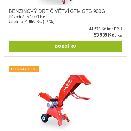
BENZÍNOVÝ DRTIČ VĚTVÍ GTM GTS 900G
Původně:
57 999 Kč
Ušetříte
:
4 060 Kč (–7 %)
44 578 Kč bez DPH
53 939 Kč
/ ks
Doprava zdarma