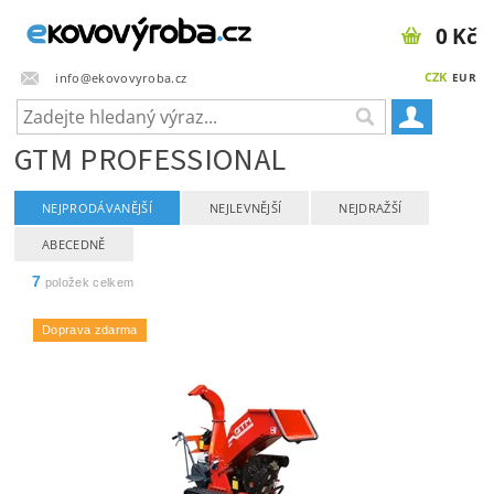
0 Kč
CZK
info@ekovovyroba.cz
EUR
GTM PROFESSIONAL
NEJPRODÁVANĚJŠÍ
NEJLEVNĚJŠÍ
NEJDRAŽŠÍ
ABECEDNĚ
7
položek celkem
Doprava zdarma