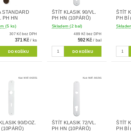
A STANDARD
ŠTÍT KLASIK 90/VL.
ŠTÍT K
L. PH HN
PH HN (10PÁRŮ)
PH BÍ
dem
(5 ks)
Skladem
(2 bal)
Sklad
307 Kč bez DPH
489 Kč bez DPH
371 Kč
592 Kč
/ ks
/ bal
Kód:
MAT-641551
Kód:
MAT-641541
 KLASIK 90/DOZ.
ŠTÍT KLASIK 72/VL.
ŠTÍT K
Í (10PÁRŮ)
PH HN (10PÁRŮ)
PH BÍ