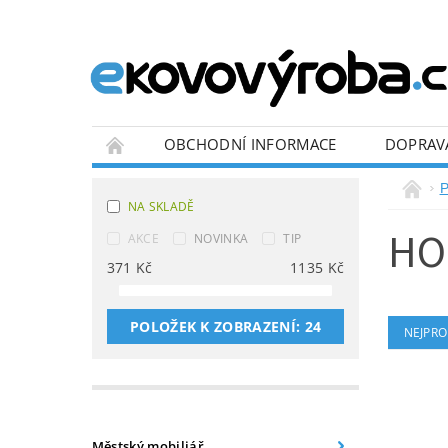
OBCHODNÍ INFORMACE
DOPRAV
BLOG
P
NA SKLADĚ
HO
AKCE
NOVINKA
TIP
371
Kč
1135
Kč
POLOŽEK K ZOBRAZENÍ:
24
NEJPRO
Městský mobiliář