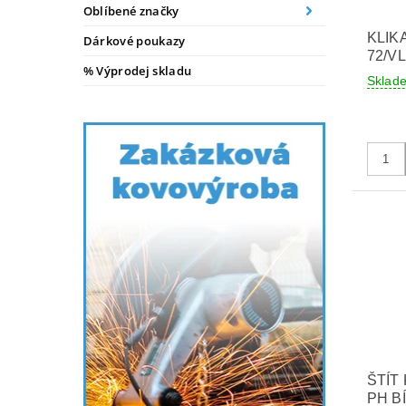
Oblíbené značky
KLIK
Dárkové poukazy
72/V
% Výprodej skladu
Skla
ŠTÍT
PH B