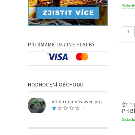
Skla
PŘIJÍMÁME ONLINE PLATBY
HODNOCENÍ OBCHODU
All-terrain nástavec pro Triglav
ŠTÍT
|
PH B
Skla