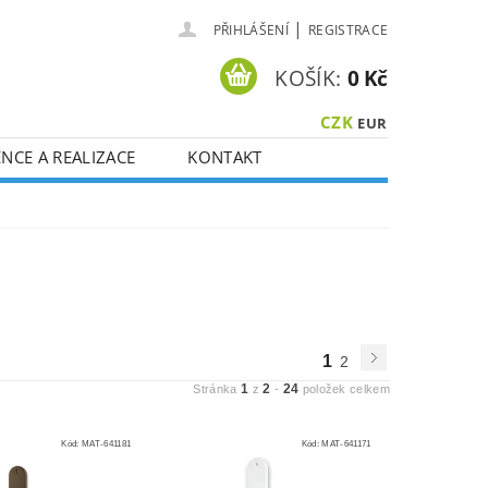
|
PŘIHLÁŠENÍ
REGISTRACE
KOŠÍK:
0 Kč
CZK
EUR
NCE A REALIZACE
KONTAKT
1
2
1
2
24
Stránka
z
-
položek celkem
Kód:
MAT-641181
Kód:
MAT-641171