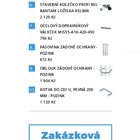
STAVEBNÍ KOLEČKO PROFI 80L
BANTAM LOŽISKA KSLB06
2 129 Kč
OCELOVÝ DOPRAVNÍKOVÝ
VÁLEČEK MIS55-A10-420-450
756 Kč
PÁSOVINA ZÁDOVÉ OCHRANY -
POZINK
672 Kč
OBLOUK ZÁDOVÉ OCHRANY -
POZINK
1 904 Kč
KOTVA DO ZDI U, PEVNÁ 200
MM - POZINK
1 120 Kč