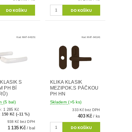
Kód:
MAT-641151
Kód:
MAT-641141
 KLASIK S
KLIKA KLASIK
 PH BÍ
MEZIPOK.S PÁČKOU
RŮ)
PH HN
em
(5 bal)
Skladem
(>5 ks)
ě:
1 285 Kč
333 Kč bez DPH
:
150 Kč (–11 %)
403 Kč
/ ks
938 Kč bez DPH
1 135 Kč
/ bal