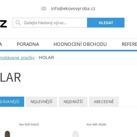
info@ekovovyroba.cz
A
PORADNA
HODNOCENÍ OBCHODU
REFERE
rodávané značky
HOLAR
LAR
DÁVANĚJŠÍ
NEJLEVNĚJŠÍ
NEJDRAŽŠÍ
ABECEDNĚ
Kód:
MAT-641221
Kód:
MAT-641191