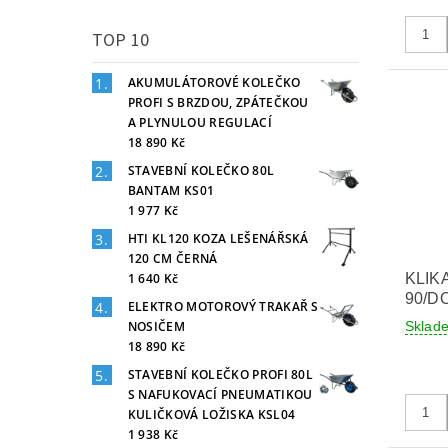
TOP 10
AKUMULÁTOROVÉ KOLEČKO
PROFI S BRZDOU, ZPÁTEČKOU
A PLYNULOU REGULACÍ
18 890 Kč
STAVEBNÍ KOLEČKO 80L
BANTAM KS01
1 977 Kč
HTI KL120 KOZA LEŠENÁŘSKÁ
120 CM ČERNÁ
1 640 Kč
KLIK
90/DO
ELEKTRO MOTOROVÝ TRAKAŘ S
NOSIČEM
Skla
18 890 Kč
STAVEBNÍ KOLEČKO PROFI 80L
S NAFUKOVACÍ PNEUMATIKOU
KULIČKOVÁ LOŽISKA KSL04
1 938 Kč