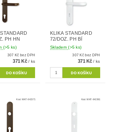
A STANDARD
KLIKA STANDARD
Z. PH HN
72/DOZ. PH BÍ
em
(>5 ks)
Skladem
(>5 ks)
307 Kč bez DPH
307 Kč bez DPH
371 Kč
371 Kč
/ ks
/ ks
Kód:
MAT-641571
Kód:
MAT-641561