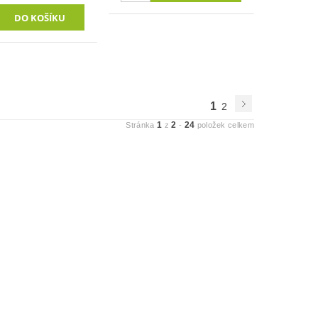
1
2
1
2
24
Stránka
z
-
položek celkem