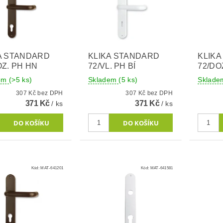
A STANDARD
KLIKA STANDARD
KLIK
OZ. PH HN
72/VL. PH BÍ
72/DO
dem
(>5 ks)
Skladem
(5 ks)
Sklad
307 Kč bez DPH
307 Kč bez DPH
371 Kč
371 Kč
/ ks
/ ks
Kód:
MAT-641201
Kód:
MAT-641581