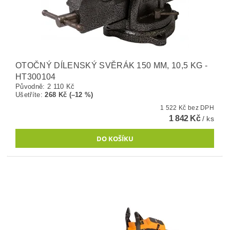
OTOČNÝ DÍLENSKÝ SVĚRÁK 150 MM, 10,5 KG -
HT300104
Původně:
2 110 Kč
Ušetříte
:
268 Kč (–12 %)
1 522 Kč bez DPH
1 842 Kč
/ ks