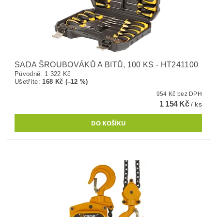
SADA ŠROUBOVÁKŮ A BITŮ, 100 KS - HT241100
Původně:
1 322 Kč
Ušetříte
:
168 Kč (–12 %)
954 Kč bez DPH
1 154 Kč
/ ks