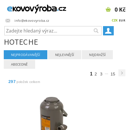
0 Kč
CZK
info@ekovovyroba.cz
EUR
HOTECHE
NEJPRODÁVANĚJŠÍ
NEJLEVNĚJŠÍ
NEJDRAŽŠÍ
ABECEDNĚ
...
1
2
3
15
297
položek celkem