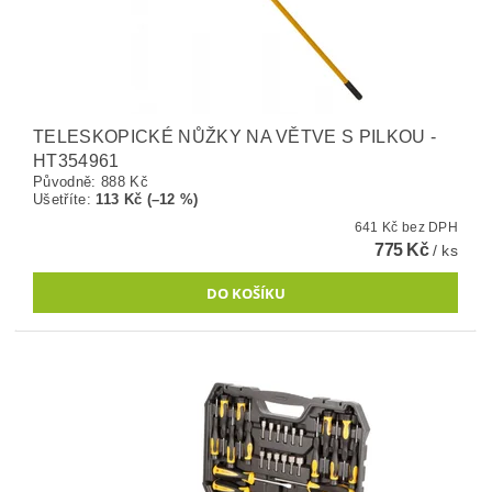
TELESKOPICKÉ NŮŽKY NA VĚTVE S PILKOU -
HT354961
Původně:
888 Kč
Ušetříte
:
113 Kč (–12 %)
641 Kč bez DPH
775 Kč
/ ks