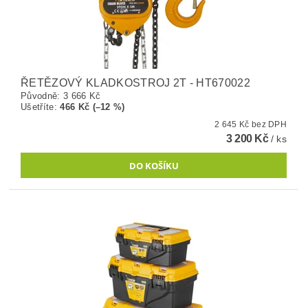
ŘETĚZOVÝ KLADKOSTROJ 2T - HT670022
Původně:
3 666 Kč
Ušetříte
:
466 Kč (–12 %)
2 645 Kč bez DPH
3 200 Kč
/ ks