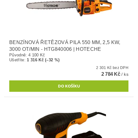
BENZÍNOVÁ ŘETĚZOVÁ PILA 550 MM, 2,5 KW,
3000 OT/MIN - HTG840006 | HOTECHE
Původně:
4 100 Kč
Ušetříte
:
1 316 Kč (–32 %)
2 301 Kč bez DPH
2 784 Kč
/ ks