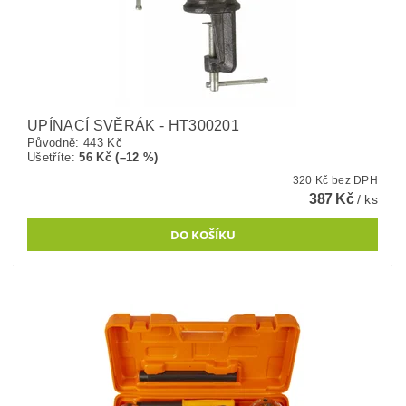
UPÍNACÍ SVĚRÁK - HT300201
Původně:
443 Kč
Ušetříte
:
56 Kč (–12 %)
320 Kč bez DPH
387 Kč
/ ks