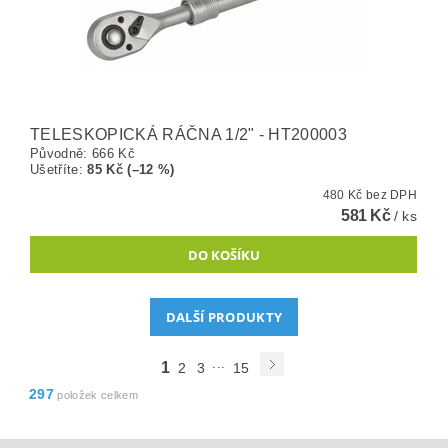
TELESKOPICKÁ RÁČNA 1/2" - HT200003
Původně:
666 Kč
Ušetříte
:
85 Kč (–12 %)
480 Kč bez DPH
581 Kč
/ ks
DALŠÍ PRODUKTY
...
1
2
3
15
297
položek celkem