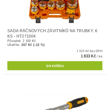
SADA RÁČNOVÝCH ZÁVITNÍKŮ NA TRUBKY, 6
KS - HT271004
Původně:
2 100 Kč
Ušetříte
:
267 Kč (–12 %)
1 515 Kč bez DPH
1 833 Kč
/ ks