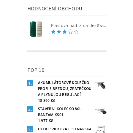
HODNOCENÍ OBCHODU
Plastová nádrž na dešťovou vodu SEINE 650 l, písková
|
TOP 10
AKUMULÁTOROVÉ KOLEČKO
PROFI S BRZDOU, ZPÁTEČKOU
A PLYNULOU REGULACÍ
18 890 Kč
STAVEBNÍ KOLEČKO 80L
BANTAM KS01
1 977 Kč
HTI KL120 KOZA LEŠENÁŘSKÁ