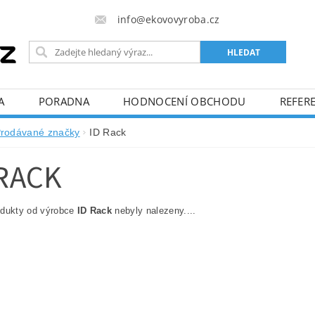
info@ekovovyroba.cz
A
PORADNA
HODNOCENÍ OBCHODU
REFERE
rodávané značky
ID Rack
 RACK
odukty od výrobce
ID Rack
nebyly nalezeny....