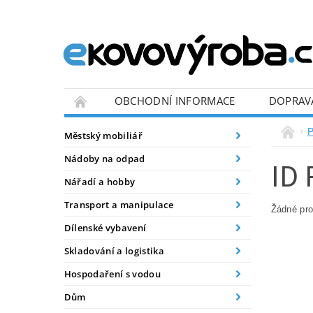
OBCHODNÍ INFORMACE
DOPRAV
BLOG
P
Městský mobiliář
Nádoby na odpad
ID
Nářadí a hobby
Transport a manipulace
Žádné pr
Dílenské vybavení
Skladování a logistika
Hospodaření s vodou
Dům