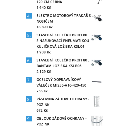
120 CM ČERNÁ
1 640 Kč
ELEKTRO MOTOROVÝ TRAKAŘ S
NOSIČEM
18 890 Kč
STAVEBNÍ KOLEČKO PROFI 80L
S NAFUKOVACÍ PNEUMATIKOU
KULIČKOVÁ LOŽISKA KSL04
1 938 Kč
STAVEBNÍ KOLEČKO PROFI 80L
BANTAM LOŽISKA KSLB06
2 129 Kč
OCELOVÝ DOPRAVNÍKOVÝ
VÁLEČEK MIS55-A10-420-450
756 Kč
PÁSOVINA ZÁDOVÉ OCHRANY -
POZINK
672 Kč
OBLOUK ZÁDOVÉ OCHRANY -
POZINK