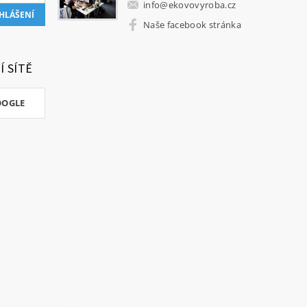
info
@
ekovovyroba.cz
Naše facebook stránka
Í SÍTĚ
OOGLE