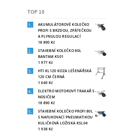
TOP 10
AKUMULÁTOROVÉ KOLEČKO
PROFI S BRZDOU, ZPÁTEČKOU
A PLYNULOU REGULACÍ
18 890 Kč
STAVEBNÍ KOLEČKO 80L
BANTAM KS01
1 977 Kč
HTI KL120 KOZA LEŠENÁŘSKÁ
120 CM ČERNÁ
1 640 Kč
ELEKTRO MOTOROVÝ TRAKAŘ S
NOSIČEM
18 890 Kč
STAVEBNÍ KOLEČKO PROFI 80L
S NAFUKOVACÍ PNEUMATIKOU
KULIČKOVÁ LOŽISKA KSL04
1 938 Kč