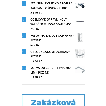
STAVEBNÍ KOLEČKO PROFI 80L
BANTAM LOŽISKA KSLB06
2 129 Kč
OCELOVÝ DOPRAVNÍKOVÝ
VÁLEČEK MIS55-A10-420-450
756 Kč
PÁSOVINA ZÁDOVÉ OCHRANY -
POZINK
672 Kč
OBLOUK ZÁDOVÉ OCHRANY -
POZINK
1 904 Kč
KOTVA DO ZDI U, PEVNÁ 200
MM - POZINK
1 120 Kč