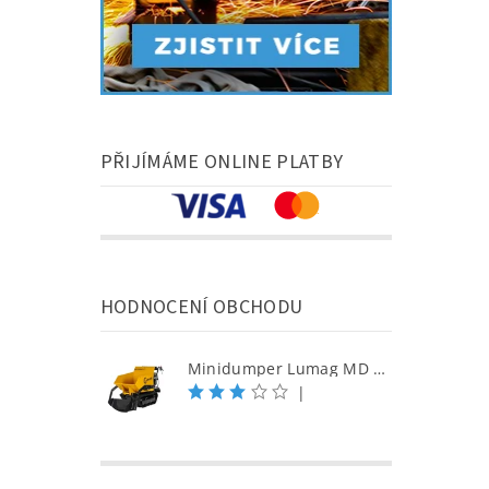
PŘIJÍMÁME ONLINE PLATBY
HODNOCENÍ OBCHODU
Minidumper Lumag MD 500H-PRO S samonakládací minidumper
|