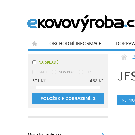
OBCHODNÍ INFORMACE
DOPRAV
BLOG
P
NA SKLADĚ
JE
AKCE
NOVINKA
TIP
371
Kč
468
Kč
POLOŽEK K ZOBRAZENÍ:
3
NEJPRO
Městský mobiliář