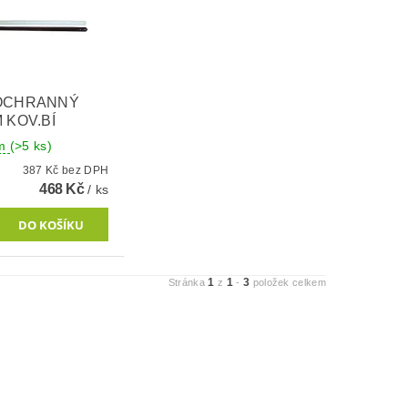
OCHRANNÝ
 KOV.BÍ
em
(>5 ks)
387 Kč bez DPH
468 Kč
/ ks
1
1
3
Stránka
z
-
položek celkem