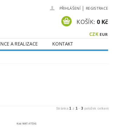
|
PŘIHLÁŠENÍ
REGISTRACE
KOŠÍK:
0 Kč
CZK
EUR
NCE A REALIZACE
KONTAKT
1
1
3
Stránka
z
-
položek celkem
Kód:
MAT-477241