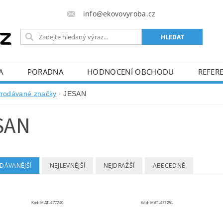
info@ekovovyroba.cz
A
PORADNA
HODNOCENÍ OBCHODU
REFERE
rodávané značky
JESAN
SAN
DÁVANĚJŠÍ
NEJLEVNĚJŠÍ
NEJDRAŽŠÍ
ABECEDNĚ
Kód:
MAT-477240
Kód:
MAT-477251