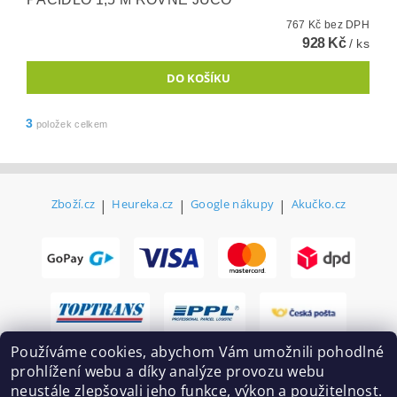
767 Kč bez DPH
928 Kč
/ ks
3
položek celkem
Zboží.cz
|
Heureka.cz
|
Google nákupy
|
Akučko.cz
Používáme cookies, abychom Vám umožnili pohodlné
prohlížení webu a díky analýze provozu webu
neustále zlepšovali jeho funkce, výkon a použitelnost.