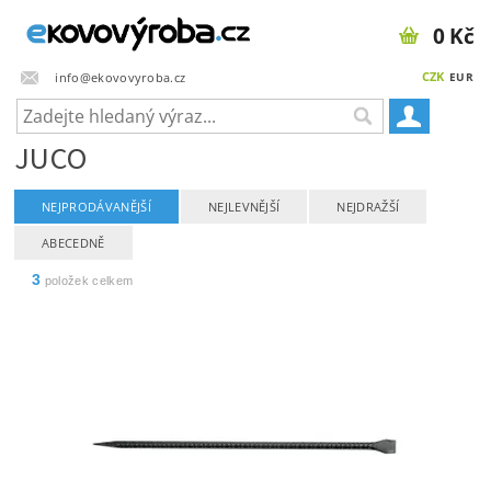
0 Kč
CZK
info@ekovovyroba.cz
EUR
JUCO
NEJPRODÁVANĚJŠÍ
NEJLEVNĚJŠÍ
NEJDRAŽŠÍ
ABECEDNĚ
3
položek celkem