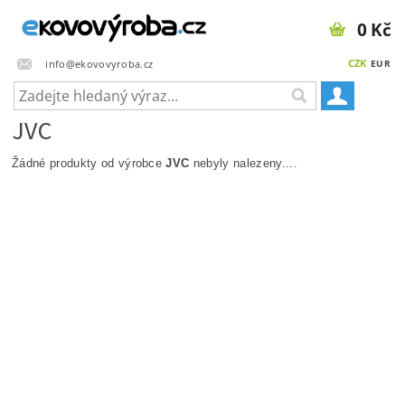
0 Kč
CZK
info@ekovovyroba.cz
EUR
JVC
Žádné produkty od výrobce
JVC
nebyly nalezeny....