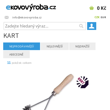
0 Kč
CZK
info@ekovovyroba.cz
EUR
KART
NEJPRODÁVANĚJŠÍ
NEJLEVNĚJŠÍ
NEJDRAŽŠÍ
ABECEDNĚ
11
položek celkem