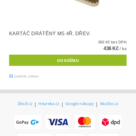
KARTÁČ DRÁTĚNÝ MS 4Ř. DŘEV.
360 Kč bez DPH
436 Kč
/ ks
11
položek celkem
Zboží.cz
|
Heureka.cz
|
Google nákupy
|
Akučko.cz