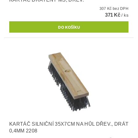
307 Kč bez DPH
371 Kč
/ ks
KARTÁČ SILNIČNÍ 35X7CM NA HŮL DŘEV., DRÁT
0,4MM 2208