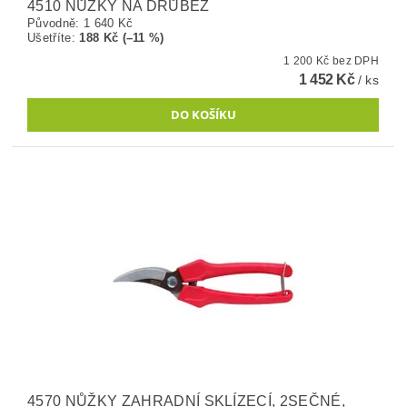
4510 NŮŽKY NA DRŮBEŽ
Původně:
1 640 Kč
Ušetříte
:
188 Kč (–11 %)
1 200 Kč bez DPH
1 452 Kč
/ ks
4570 NŮŽKY ZAHRADNÍ SKLÍZECÍ, 2SEČNÉ,