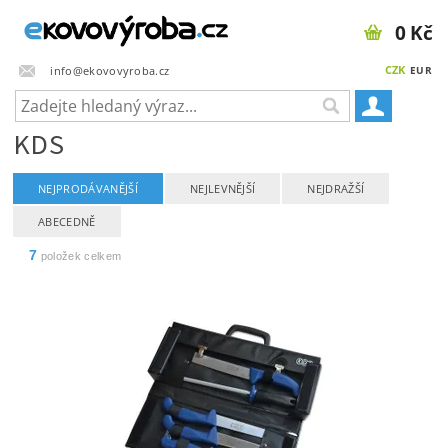
0 Kč
CZK
info@ekovovyroba.cz
EUR
KDS
NEJPRODÁVANĚJŠÍ
NEJLEVNĚJŠÍ
NEJDRAŽŠÍ
ABECEDNĚ
7
položek celkem