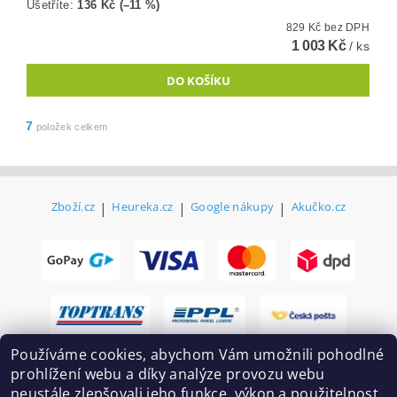
Ušetříte
:
136 Kč (–11 %)
829 Kč bez DPH
1 003 Kč
/ ks
7
položek celkem
Zboží.cz
|
Heureka.cz
|
Google nákupy
|
Akučko.cz
Používáme cookies, abychom Vám umožnili pohodlné
prohlížení webu a díky analýze provozu webu
neustále zlepšovali jeho funkce, výkon a použitelnost.