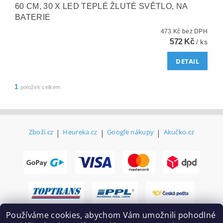
60 CM, 30 X LED TEPLÉ ŽLUTÉ SVĚTLO, NA
BATERIE
473 Kč bez DPH
572 Kč
/ ks
DETAIL
1
položek celkem
Zboží.cz
|
Heureka.cz
|
Google nákupy
|
Akučko.cz
Používáme cookies, abychom Vám umožnili pohodlné