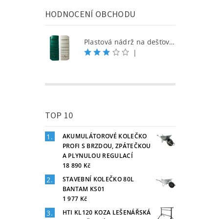
HODNOCENÍ OBCHODU
Plastová nádrž na dešťovou vodu SEINE 650 l, písková
|
TOP 10
AKUMULÁTOROVÉ KOLEČKO
PROFI S BRZDOU, ZPÁTEČKOU
A PLYNULOU REGULACÍ
18 890 Kč
STAVEBNÍ KOLEČKO 80L
BANTAM KS01
1 977 Kč
HTI KL120 KOZA LEŠENÁŘSKÁ