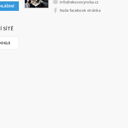
info
@
ekovovyroba.cz
Naše facebook stránka
Í SÍTĚ
OOGLE