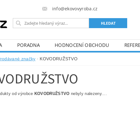
info@ekovovyroba.cz
A
PORADNA
HODNOCENÍ OBCHODU
REFERE
rodávané značky
KOVODRUŽSTVO
VODRUŽSTVO
odukty od výrobce
KOVODRUŽSTVO
nebyly nalezeny....