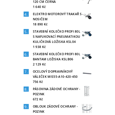
120 CM ČERNÁ
1 640 Kč
ELEKTRO MOTOROVÝ TRAKAŘ S
NOSIČEM
18 890 Kč
STAVEBNÍ KOLEČKO PROFI 80L
S NAFUKOVACÍ PNEUMATIKOU
KULIČKOVÁ LOŽISKA KSL04
1 938 Kč
STAVEBNÍ KOLEČKO PROFI 80L
BANTAM LOŽISKA KSLB06
2 129 Kč
OCELOVÝ DOPRAVNÍKOVÝ
VÁLEČEK MIS55-A10-420-450
756 Kč
PÁSOVINA ZÁDOVÉ OCHRANY -
POZINK
672 Kč
OBLOUK ZÁDOVÉ OCHRANY -
POZINK