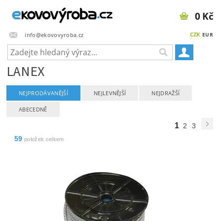
0 Kč
CZK
info@ekovovyroba.cz
EUR
LANEX
NEJPRODÁVANĚJŠÍ
NEJLEVNĚJŠÍ
NEJDRAŽŠÍ
ABECEDNĚ
1
2
3
59
položek celkem