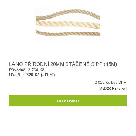
LANO PŘÍRODNÍ 20MM STÁČENÉ S PP (45M)
Původně:
2 764 Kč
Ušetříte
:
326 Kč (–11 %)
2 015 Kč bez DPH
2 438 Kč
/ rol