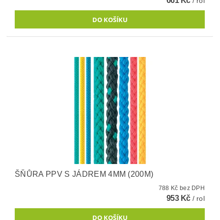
661 Kč
/ rol
ŠŇŮRA PPV S JÁDREM 4MM (200M)
788 Kč bez DPH
953 Kč
/ rol