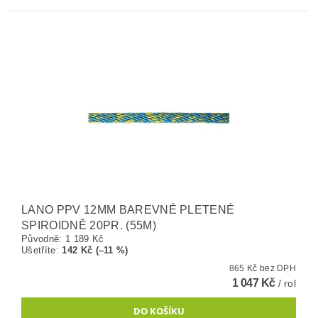
LANO PPV 12MM BAREVNÉ PLETENÉ
SPIROIDNĚ 20PR. (55M)
Původně:
1 189 Kč
Ušetříte
:
142 Kč (–11 %)
865 Kč bez DPH
1 047 Kč
/ rol