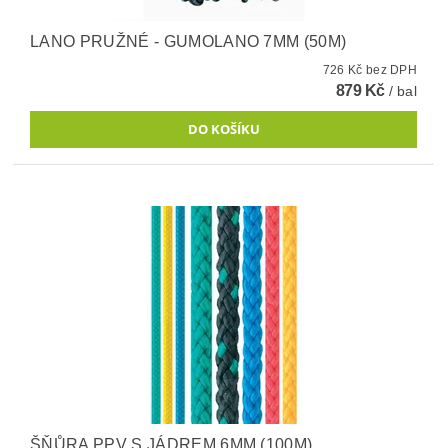
LANO PRUŽNÉ - GUMOLANO 7MM (50M)
726 Kč bez DPH
879 Kč
/ bal
ŠŇŮRA PPV S JÁDREM 6MM (100M)