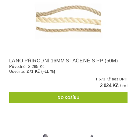
LANO PŘÍRODNÍ 16MM STÁČENÉ S PP (50M)
Původně:
2 295 Kč
Ušetříte
:
271 Kč (–11 %)
1 673 Kč bez DPH
2 024 Kč
/ rol