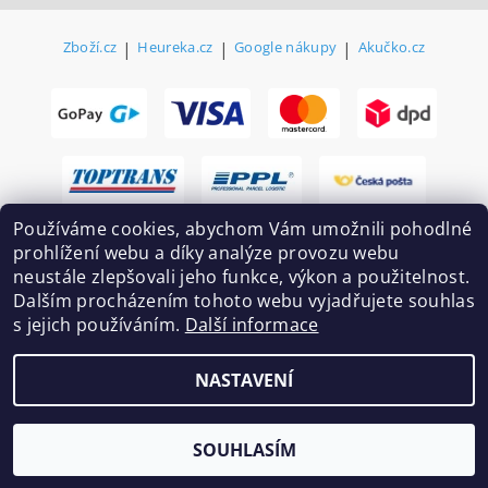
Zboží.cz
|
Heureka.cz
|
Google nákupy
|
Akučko.cz
Používáme cookies, abychom Vám umožnili pohodlné
prohlížení webu a díky analýze provozu webu
neustále zlepšovali jeho funkce, výkon a použitelnost.
Dalším procházením tohoto webu vyjadřujete souhlas
s jejich používáním.
Další informace
2026 ©
Ekovovyroba.cz
, všechna práva vyhrazena
NASTAVENÍ
Vytvořil Shoptet
SOUHLASÍM