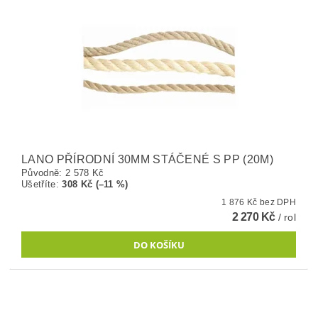
LANO PŘÍRODNÍ 30MM STÁČENÉ S PP (20M)
Původně:
2 578 Kč
Ušetříte
:
308 Kč (–11 %)
1 876 Kč bez DPH
2 270 Kč
/ rol