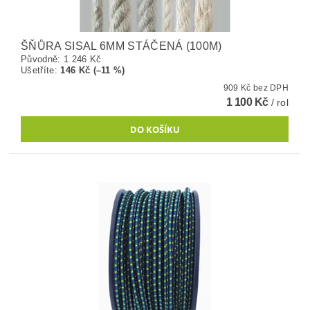
ŠŇŮRA SISAL 6MM STÁČENÁ (100M)
Původně:
1 246 Kč
Ušetříte
:
146 Kč (–11 %)
909 Kč bez DPH
1 100 Kč
/ rol