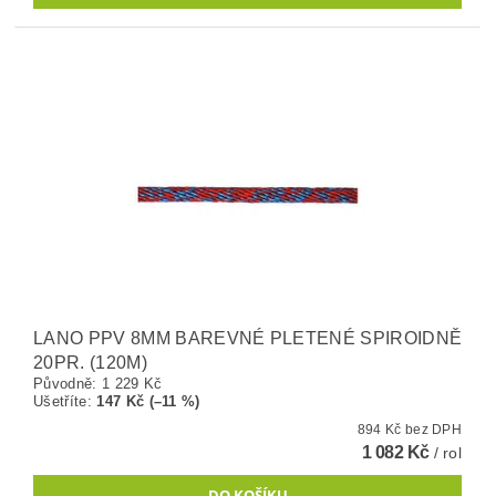
LANO PPV 8MM BAREVNÉ PLETENÉ SPIROIDNĚ
20PR. (120M)
Původně:
1 229 Kč
Ušetříte
:
147 Kč (–11 %)
894 Kč bez DPH
1 082 Kč
/ rol