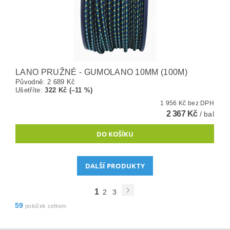
LANO PRUŽNÉ - GUMOLANO 10MM (100M)
Původně:
2 689 Kč
Ušetříte
:
322 Kč (–11 %)
1 956 Kč bez DPH
2 367 Kč
/ bal
DALŠÍ PRODUKTY
1
2
3
59
položek celkem