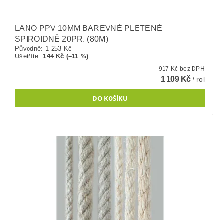
LANO PPV 10MM BAREVNÉ PLETENÉ
SPIROIDNĚ 20PR. (80M)
Původně:
1 253 Kč
Ušetříte
:
144 Kč (–11 %)
917 Kč bez DPH
1 109 Kč
/ rol