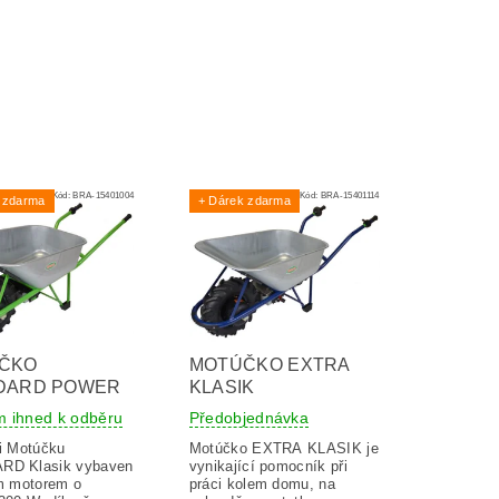
Kód:
BRA-15401004
Kód:
BRA-15401114
 zdarma
+ Dárek zdarma
ČKO
MOTÚČKO EXTRA
DARD POWER
KLASIK
m ihned k odběru
Předobjednávka
ti Motúčku
Motúčko EXTRA KLASIK je
RD Klasik vybaven
vynikající pomocník při
ím motorem o
práci kolem domu, na