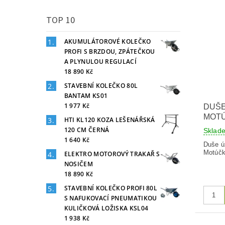
TOP 10
AKUMULÁTOROVÉ KOLEČKO
PROFI S BRZDOU, ZPÁTEČKOU
A PLYNULOU REGULACÍ
18 890 Kč
STAVEBNÍ KOLEČKO 80L
BANTAM KS01
1 977 Kč
DUŠE
MOT
HTI KL120 KOZA LEŠENÁŘSKÁ
120 CM ČERNÁ
Sklad
1 640 Kč
Duše ú
Motúčk
ELEKTRO MOTOROVÝ TRAKAŘ S
NOSIČEM
18 890 Kč
STAVEBNÍ KOLEČKO PROFI 80L
S NAFUKOVACÍ PNEUMATIKOU
KULIČKOVÁ LOŽISKA KSL04
1 938 Kč