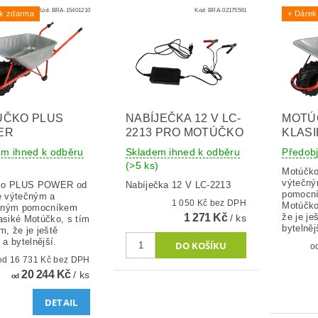
Kód:
BRA-15401210
Kód:
BRA-02175591
ek zdarma
+ Dárek
ÚČKO PLUS
NABÍJEČKA 12 V LC-
MOTÚ
ER
2213 PRO MOTÚČKO
KLASI
em ihned k odběru
Skladem ihned k odběru
Předob
(>5 ks)
Motúčk
výtečn
ko PLUS POWER od
Nabíječka 12 V LC-2213
pomocní
je výtečným a
1 050 Kč bez DPH
Motúčko
vným pomocníkem
1 271 Kč
že je ješ
/ ks
lasiké Motúčko, s tím
bytelněj
m, že je ještě
í a bytelnější.
od 16 731 Kč bez DPH
20 244 Kč
/ ks
od
DETAIL