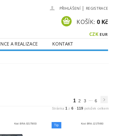
|
PŘIHLÁŠENÍ
REGISTRACE
KOŠÍK:
0 Kč
CZK
EUR
NCE A REALIZACE
KONTAKT
...
1
2
3
6
1
6
119
Stránka
z
-
položek celkem
Kód:
BRA-02175003
Kód:
BRA-12175063
Tip