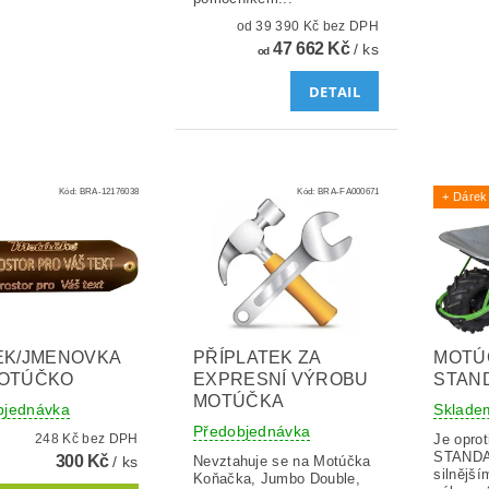
od 39 390 Kč bez DPH
47 662 Kč
/ ks
od
DETAIL
Kód:
BRA-12176038
Kód:
BRA-FA000671
+ Dárek
EK/JMENOVKA
PŘÍPLATEK ZA
MOTÚ
MOTÚČKO
EXPRESNÍ VÝROBU
STAN
MOTÚČKA
bjednávka
Sklade
Předobjednávka
248 Kč bez DPH
Je opro
STANDA
300 Kč
/ ks
Nevztahuje se na Motúčka
silnějš
Koňačka, Jumbo Double,