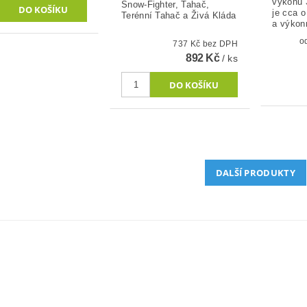
výkonu 
Snow-Fighter, Tahač,
je cca o
Terénní Tahač a Živá Kláda
a výkonn
737 Kč bez DPH
892 Kč
/ ks
DALŠÍ PRODUKTY