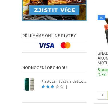
Tip
PŘIJÍMÁME ONLINE PLATBY
SNAD
AKU
MOT
HODNOCENÍ OBCHODU
Sklad
(1 ks)
Plastová nádrž na dešťovou vodu SEINE 650 l, písková
|