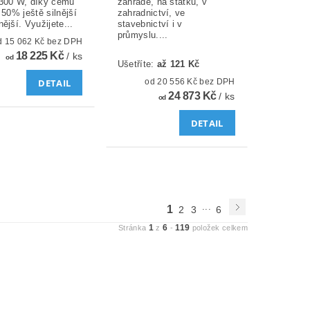
300 W, díky čemu
zahradě, na statku, v
 50% ještě silnější
zahradnictví, ve
ější. Využijete...
stavebnictví i v
průmyslu....
od 15 062 Kč bez DPH
18 225 Kč
/ ks
od
Ušetříte
:
až 121 Kč
DETAIL
od 20 556 Kč bez DPH
24 873 Kč
/ ks
od
DETAIL
...
1
2
3
6
1
6
119
Stránka
z
-
položek celkem