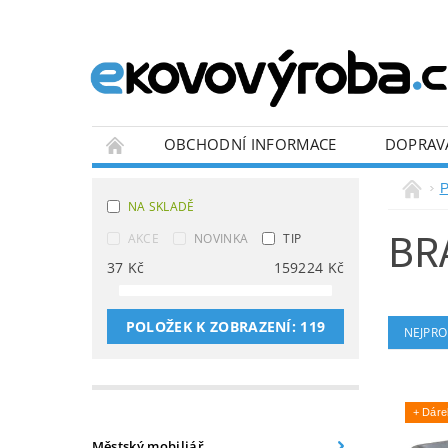
OBCHODNÍ INFORMACE
DOPRAV
BLOG
P
NA SKLADĚ
BR
AKCE
NOVINKA
TIP
37
Kč
159224
Kč
POLOŽEK K ZOBRAZENÍ:
119
NEJPRO
+ Dár
Městský mobiliář