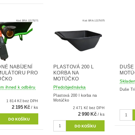
Kód:
BRA-12175271
Kód:
BRA-12175075
NÉ NABÍJENÍ
PLASTOVÁ 200 L
DUŠE 
MULÁTORU PRO
KORBA NA
MOTÚ
ÚČKO
MOTÚČKO
Sklade
em ihned k odběru
Předobjednávka
Duše Tri
Plastová 200 l korba na
Motúčko
1 814 Kč bez DPH
2 195 Kč
/ ks
2 471 Kč bez DPH
2 990 Kč
/ ks