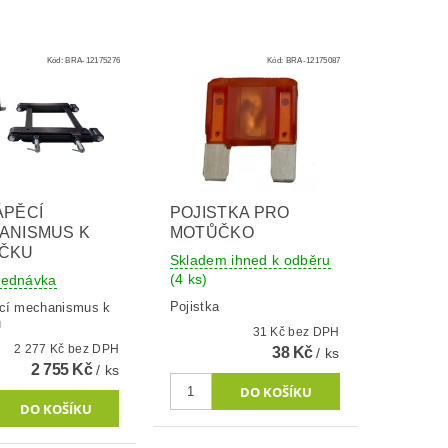
Kód:
BRA-12175276
Kód:
BRA-12175087
ÁPĚCÍ
POJISTKA PRO
ANISMUS K
MOTŮČKO
ČKU
Skladem ihned k odběru
(4 ks)
jednávka
Pojistka
cí mechanismus k
u
31 Kč bez DPH
2 277 Kč bez DPH
38 Kč
/ ks
2 755 Kč
/ ks