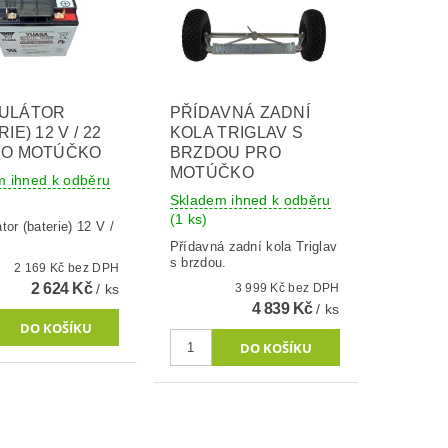
ULÁTOR
PŘÍDAVNÁ ZADNÍ
IE) 12 V / 22
KOLA TRIGLAV S
RO MOTÚČKO
BRZDOU PRO
MOTÚČKO
m ihned k odběru
Skladem ihned k odběru
(1 ks)
or (baterie) 12 V /
Přídavná zadní kola Triglav
s brzdou.
2 169 Kč bez DPH
2 624 Kč
/ ks
3 999 Kč bez DPH
4 839 Kč
/ ks