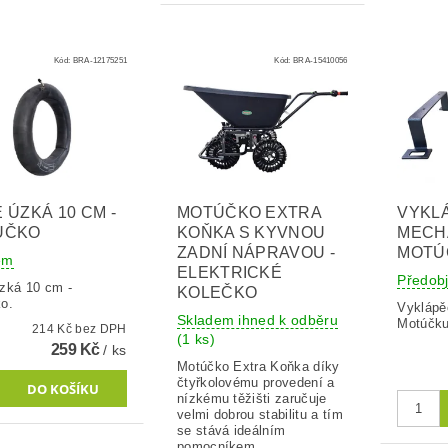
Kód:
BRA-12175251
Kód:
BRA-15410056
 ÚZKÁ 10 CM -
MOTÚČKO EXTRA
VYKL
ÚČKO
KOŇKA S KYVNOU
MECH
ZADNÍ NÁPRAVOU -
MOTÚ
em
ELEKTRICKÉ
Předob
zká 10 cm -
KOLEČKO
o.
Vyklápě
Skladem ihned k odběru
Motúčk
214 Kč bez DPH
(1 ks)
259 Kč
/ ks
Motúčko Extra Koňka díky
čtyřkolovému provedení a
nízkému těžišti zaručuje
velmi dobrou stabilitu a tím
se stává ideálním
pomocníkem...