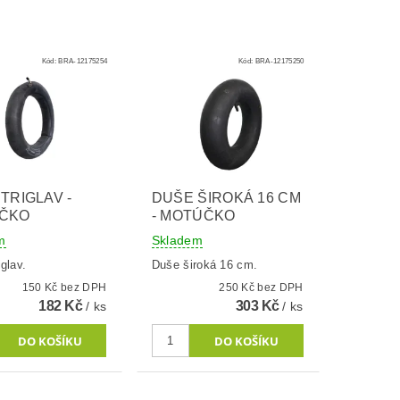
Kód:
BRA-12175254
Kód:
BRA-12175250
TRIGLAV -
DUŠE ŠIROKÁ 16 CM
ČKO
- MOTÚČKO
m
Skladem
glav.
Duše široká 16 cm.
150 Kč bez DPH
250 Kč bez DPH
182 Kč
303 Kč
/ ks
/ ks