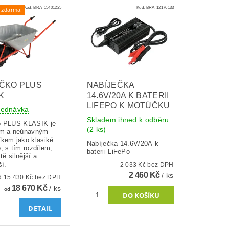
Kód:
BRA-15401225
Kód:
BRA-12176133
 zdarma
ČKO PLUS
NABÍJEČKA
K
14.6V/20A K BATERII
LIFEPO K MOTÚČKU
jednávka
Skladem ihned k odběru
o PLUS KLASIK je
(2 ks)
ým a neúnavným
kem jako klasiké
Nabíječka 14.6V/20A k
, s tím rozdílem,
baterii LiFePo
tě silnější a
ší.
2 033 Kč bez DPH
2 460 Kč
/ ks
od 15 430 Kč bez DPH
18 670 Kč
/ ks
od
DETAIL