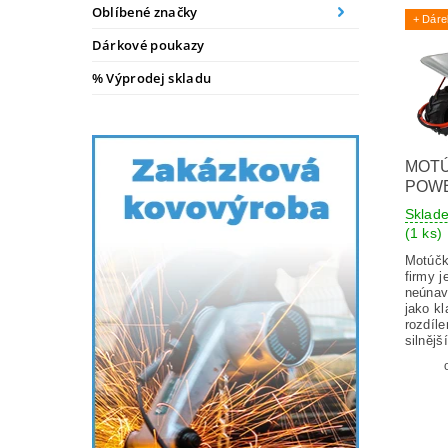
Oblíbené značky
+ Dár
Dárkové poukazy
% Výprodej skladu
MOT
POW
Sklad
(1 ks)
Motúč
firmy 
neúna
jako k
rozdíle
silnějš