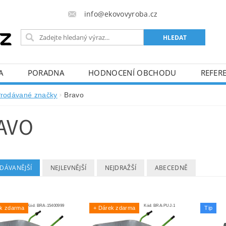
info@ekovovyroba.cz
A
PORADNA
HODNOCENÍ OBCHODU
REFERE
rodávané značky
Bravo
AVO
DÁVANĚJŠÍ
NEJLEVNĚJŠÍ
NEJDRAŽŠÍ
ABECEDNĚ
Kód:
BRA-15400999
Kód:
BRA-PUJ-1
ek zdarma
+ Dárek zdarma
Tip