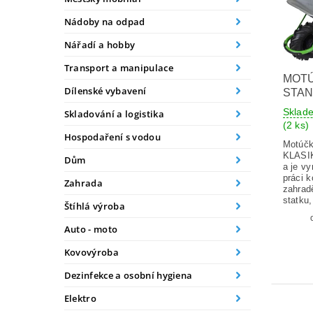
Nádoby na odpad
Nářadí a hobby
Transport a manipulace
MOT
Dílenské vybavení
STAN
Sklad
Skladování a logistika
(2 ks)
Hospodaření s vodou
Motúč
KLASIK
Dům
a je vy
práci 
Zahrada
zahrad
statku,
Štíhlá výroba
Auto - moto
Kovovýroba
Dezinfekce a osobní hygiena
Elektro