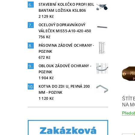
STAVEBNÍ KOLEČKO PROFI 80L
BANTAM LOŽISKA KSLB06
2 129 Kč
OCELOVÝ DOPRAVNÍKOVÝ
VÁLEČEK MIS55-A10-420-450
756 Kč
PÁSOVINA ZÁDOVÉ OCHRANY -
POZINK
672 Kč
OBLOUK ZÁDOVÉ OCHRANY -
POZINK
1 904 Kč
KOTVA DO ZDI U, PEVNÁ 200
MM - POZINK
1 120 Kč
ŠTÍT
NA 
Předo