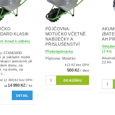
ÚČKO
PŮJČOVNA:
AKUM
DARD KLASIK
MOTÚČKO VČETNĚ
(BATER
NABÍJEČKY A
AH P
em ihned k odběru
PŘÍSLUŠENSTVÍ
Sklade
(2 ks)
Předobjednávka
ko STANDARD
 je základní model
Akumulát
Půjčovna: Motúčko
nikající pomocník při
22 Ah
413 Kč bez DPH
kolem domu, na
ě, na dvoře, na
500 Kč
/ den
 v...
od 12 388 Kč bez DPH
14 990 Kč
/ ks
od
DETAIL