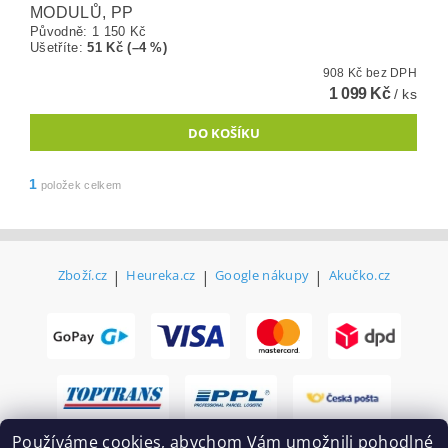
MODULŮ, PP
Původně:
1 150 Kč
Ušetříte
:
51 Kč (–4 %)
908 Kč bez DPH
1 099 Kč
/ ks
1
položek celkem
Zboží.cz
|
Heureka.cz
|
Google nákupy
|
Akučko.cz
Používáme cookies, abychom Vám umožnili pohodlné