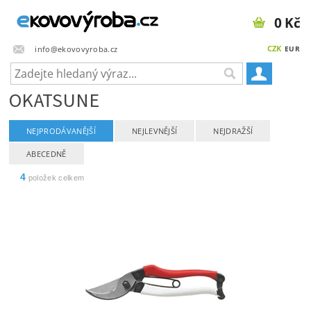
0 Kč
CZK
info@ekovovyroba.cz
EUR
OKATSUNE
NEJPRODÁVANĚJŠÍ
NEJLEVNĚJŠÍ
NEJDRAŽŠÍ
ABECEDNĚ
4
položek celkem