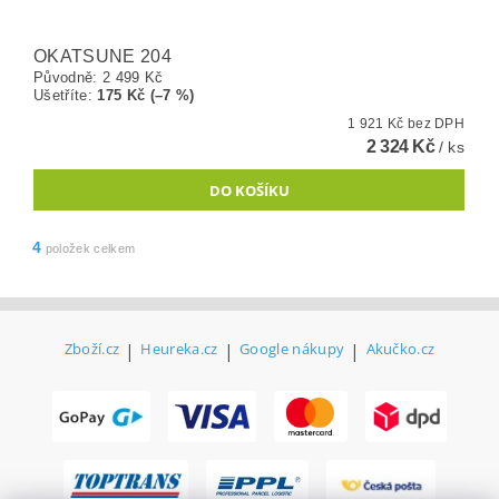
OKATSUNE 204
Původně:
2 499 Kč
Ušetříte
:
175 Kč (–7 %)
1 921 Kč bez DPH
2 324 Kč
/ ks
4
položek celkem
Zboží.cz
|
Heureka.cz
|
Google nákupy
|
Akučko.cz