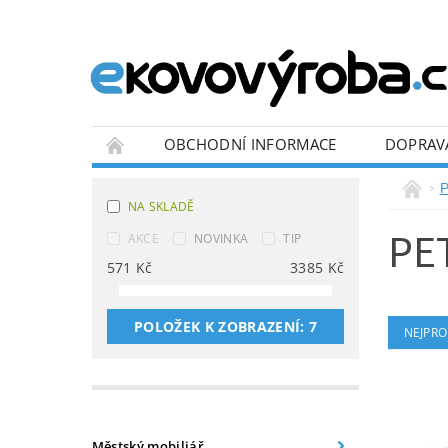
OBCHODNÍ INFORMACE
DOPRAV
BLOG
P
NA SKLADĚ
PE
AKCE
NOVINKA
TIP
571
Kč
3385
Kč
POLOŽEK K ZOBRAZENÍ:
7
NEJPRO
Městský mobiliář