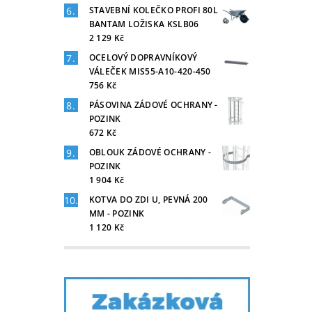
STAVEBNÍ KOLEČKO PROFI 80L
BANTAM LOŽISKA KSLB06
2 129 Kč
OCELOVÝ DOPRAVNÍKOVÝ
VÁLEČEK MIS55-A10-420-450
756 Kč
PÁSOVINA ZÁDOVÉ OCHRANY -
POZINK
672 Kč
OBLOUK ZÁDOVÉ OCHRANY -
POZINK
1 904 Kč
KOTVA DO ZDI U, PEVNÁ 200
MM - POZINK
1 120 Kč