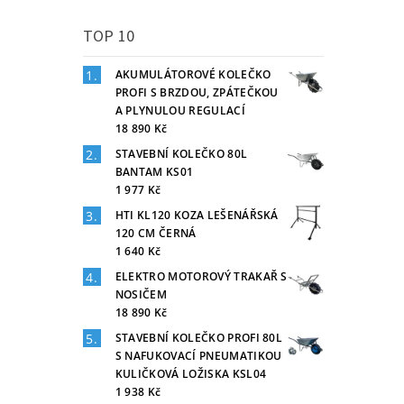
TOP 10
AKUMULÁTOROVÉ KOLEČKO
PROFI S BRZDOU, ZPÁTEČKOU
A PLYNULOU REGULACÍ
18 890 Kč
STAVEBNÍ KOLEČKO 80L
BANTAM KS01
1 977 Kč
HTI KL120 KOZA LEŠENÁŘSKÁ
120 CM ČERNÁ
1 640 Kč
ELEKTRO MOTOROVÝ TRAKAŘ S
NOSIČEM
18 890 Kč
STAVEBNÍ KOLEČKO PROFI 80L
S NAFUKOVACÍ PNEUMATIKOU
KULIČKOVÁ LOŽISKA KSL04
1 938 Kč