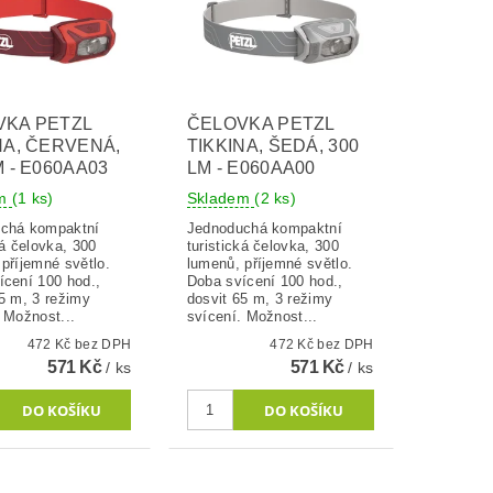
VKA PETZL
ČELOVKA PETZL
NA, ČERVENÁ,
TIKKINA, ŠEDÁ, 300
M - E060AA03
LM - E060AA00
em
(1 ks)
Skladem
(2 ks)
chá kompaktní
Jednoduchá kompaktní
ká čelovka, 300
turistická čelovka, 300
příjemné světlo.
lumenů, příjemné světlo.
ícení 100 hod.,
Doba svícení 100 hod.,
5 m, 3 režimy
dosvit 65 m, 3 režimy
 Možnost...
svícení. Možnost...
472 Kč bez DPH
472 Kč bez DPH
571 Kč
571 Kč
/ ks
/ ks