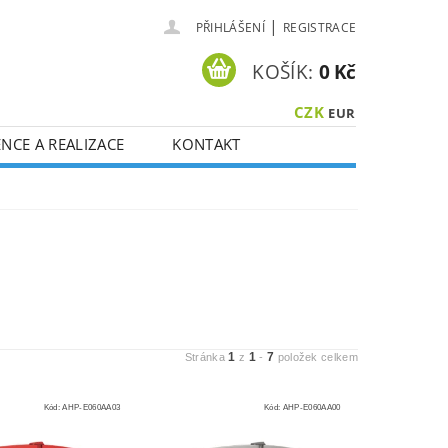
|
PŘIHLÁŠENÍ
REGISTRACE
KOŠÍK:
0 Kč
CZK
EUR
NCE A REALIZACE
KONTAKT
1
1
7
Stránka
z
-
položek celkem
Kód:
AHP-E060AA03
Kód:
AHP-E060AA00