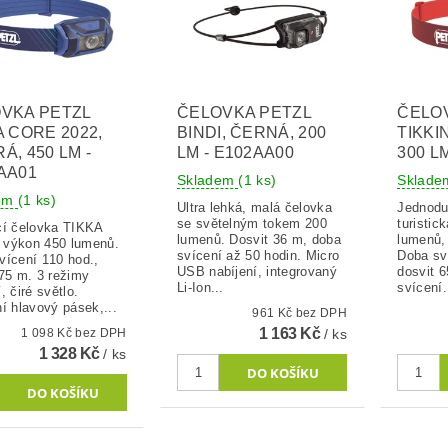
VKA PETZL
ČELOVKA PETZL
ČELO
A CORE 2022,
BINDI, ČERNÁ, 200
TIKKI
Á, 450 LM -
LM - E102AA00
300 L
AA01
Skladem
(1 ks)
Sklad
dem
(1 ks)
Ultra lehká, malá čelovka
Jednodu
se světelným tokem 200
turistic
cí čelovka TIKKA
lumenů. Dosvit 36 m, doba
lumenů, 
výkon 450 lumenů.
svícení až 50 hodin. Micro
Doba sv
vícení 110 hod.,
USB nabíjení, integrovaný
dosvit 6
 75 m. 3 režimy
Li-Ion...
svícení.
, čiré světlo.
í hlavový pásek,...
961 Kč bez DPH
1 163 Kč
1 098 Kč bez DPH
/ ks
1 328 Kč
/ ks