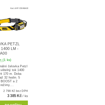
Kód:
AHP-E004BA00
VKA PETZL
 1400 LM -
A00
em
(1 ks)
nální čelovka Petzl
větelný tok 1400
vit 170 m. Doba
až 32 hodin. 5
+ BOOST a 2
režimy....
2 798 Kč bez DPH
3 385 Kč
/ ks