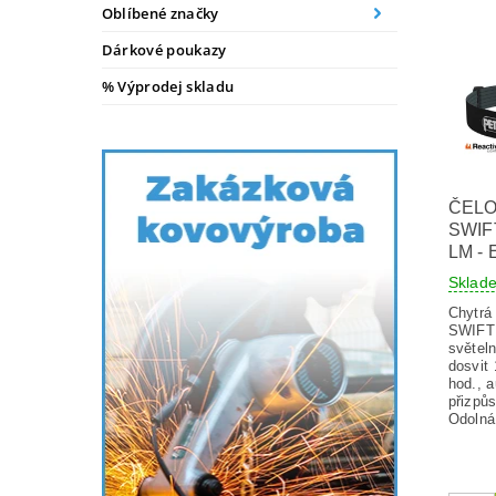
Oblíbené značky
Dárkové poukazy
% Výprodej skladu
ČELO
SWIF
LM -
Skla
Chytrá
SWIFT
světel
dosvit
hod., 
přizpůs
Odolná.