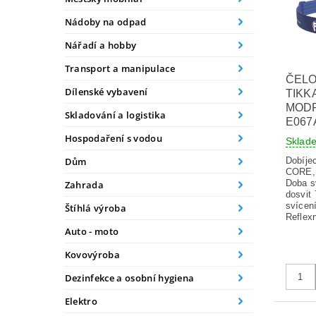
Nádoby na odpad
Nářadí a hobby
Transport a manipulace
ČELO
Dílenské vybavení
TIKK
MODR
Skladování a logistika
E067
Hospodaření s vodou
Skla
Dobíje
Dům
CORE, 
Doba s
Zahrada
dosvit
svícení
Štíhlá výroba
Reflexn
Auto - moto
Kovovýroba
Dezinfekce a osobní hygiena
Elektro