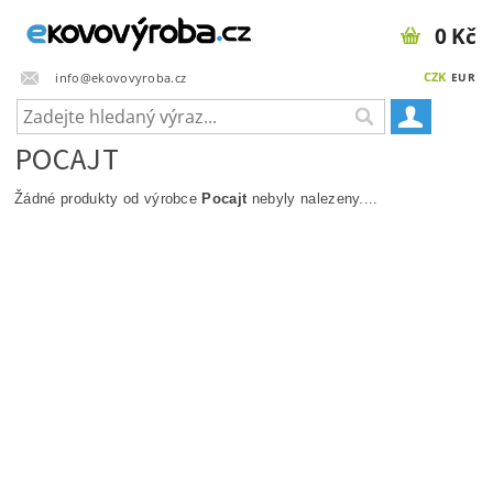
0 Kč
CZK
info@ekovovyroba.cz
EUR
POCAJT
Žádné produkty od výrobce
Pocajt
nebyly nalezeny....