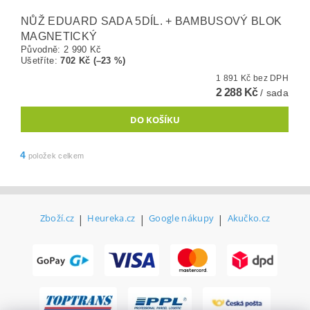
NŮŽ EDUARD SADA 5DÍL. + BAMBUSOVÝ BLOK
MAGNETICKÝ
Původně:
2 990 Kč
Ušetříte
:
702 Kč (–23 %)
1 891 Kč bez DPH
2 288 Kč
/ sada
4
položek celkem
Zboží.cz
|
Heureka.cz
|
Google nákupy
|
Akučko.cz