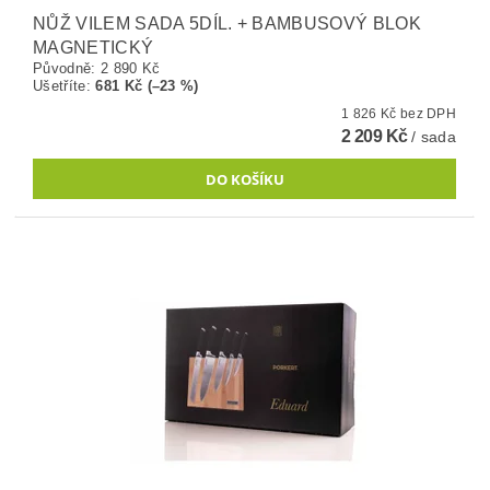
NŮŽ VILEM SADA 5DÍL. + BAMBUSOVÝ BLOK
MAGNETICKÝ
Původně:
2 890 Kč
Ušetříte
:
681 Kč (–23 %)
1 826 Kč bez DPH
2 209 Kč
/ sada