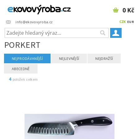
0 Kč
CZK
info@ekovovyroba.cz
EUR
PORKERT
NEJPRODÁVANĚJŠÍ
NEJLEVNĚJŠÍ
NEJDRAŽŠÍ
ABECEDNĚ
4
položek celkem