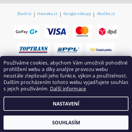
Zboží.cz
|
Heureka.cz
|
Google nákupy
|
Akučko.cz
Používáme cookies, abychom Vám umožnili pohodlné
prohlížení webu a díky analýze provozu webu
neustále zlepšovali jeho funkce, výkon a použitelnost.
Dalším procházením tohoto webu vyjadřujete souhlas
s jejich používáním.
Další informace
2026 ©
Ekovovyroba.cz
, všechna práva vyhrazena
NASTAVENÍ
Vytvořil Shoptet
SOUHLASÍM