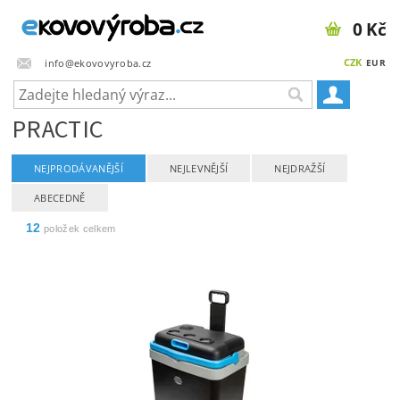
0 Kč
CZK
info@ekovovyroba.cz
EUR
PRACTIC
NEJPRODÁVANĚJŠÍ
NEJLEVNĚJŠÍ
NEJDRAŽŠÍ
ABECEDNĚ
12
položek celkem