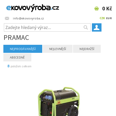
0 Kč
CZK
info@ekovovyroba.cz
EUR
PRAMAC
NEJPRODÁVANĚJŠÍ
NEJLEVNĚJŠÍ
NEJDRAŽŠÍ
ABECEDNĚ
8
položek celkem