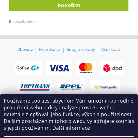
8
položek celkem
Zboží.cz
|
Heureka.cz
|
Google nákupy
|
Akučko.cz
Používáme cookies, abychom Vám umožnili pohodlné
prohlížení webu a díky analýze provozu webu
neustále zlepšovali jeho funkce, výkon a použitelnost.
Dalším procházením tohoto webu vyjadřujete souhlas
s jejich používáním.
Další informace
2026 ©
Ekovovyroba.cz
, všechna práva vyhrazena