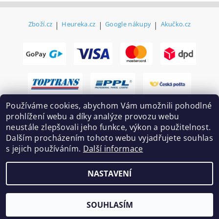
Zboží.cz
|
Heureka.cz
|
Google nákupy
|
Akučko.cz
Používáme cookies, abychom Vám umožnili pohodlné
prohlížení webu a díky analýze provozu webu
neustále zlepšovali jeho funkce, výkon a použitelnost.
Dalším procházením tohoto webu vyjadřujete souhlas
s jejich používáním.
Další informace
2026 ©
Ekovovyroba.cz
, všechna práva vyhrazena
NASTAVENÍ
Vytvořil Shoptet
SOUHLASÍM