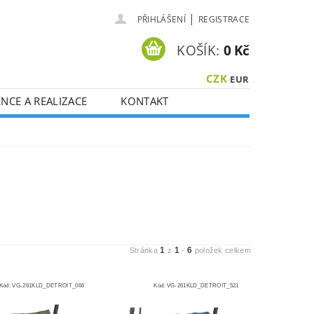
|
PŘIHLÁŠENÍ
REGISTRACE
KOŠÍK:
0 Kč
CZK
EUR
NCE A REALIZACE
KONTAKT
1
1
6
Stránka
z
-
položek celkem
Kód:
VG-261KLD_DETROIT_066
Kód:
VG-261KLD_DETROIT_521