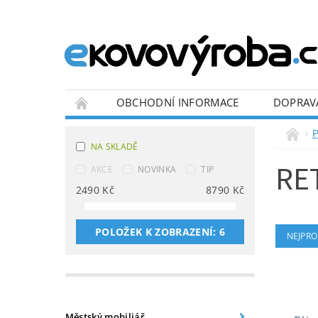
OBCHODNÍ INFORMACE
DOPRAV
BLOG
P
NA SKLADĚ
RET
AKCE
NOVINKA
TIP
2490
Kč
8790
Kč
POLOŽEK K ZOBRAZENÍ:
6
NEJPRO
Městský mobiliář