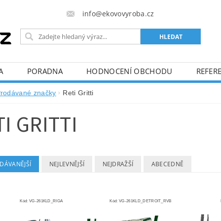
info@ekovovyroba.cz
A
PORADNA
HODNOCENÍ OBCHODU
REFERE
rodávané značky
Reti Gritti
I GRITTI
DÁVANĚJŠÍ
NEJLEVNĚJŠÍ
NEJDRAŽŠÍ
ABECEDNĚ
Kód:
VG-261KLD_RIGA
Kód:
VG-261KLD_DETROIT_RVB