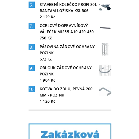
STAVEBNÍ KOLEČKO PROFI 80L
BANTAM LOŽISKA KSLB06
2 129 Kč
OCELOVÝ DOPRAVNÍKOVÝ
VÁLEČEK MIS55-A10-420-450
756 Kč
PÁSOVINA ZÁDOVÉ OCHRANY -
POZINK
672 Kč
OBLOUK ZÁDOVÉ OCHRANY -
POZINK
1 904 Kč
KOTVA DO ZDI U, PEVNÁ 200
MM - POZINK
1 120 Kč