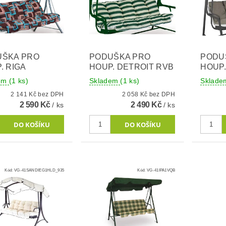
UŠKA PRO
PODUŠKA PRO
PODU
. RIGA
HOUP. DETROIT RVB
HOUP.
dem
(1 ks)
Skladem
(1 ks)
Sklad
2 141 Kč bez DPH
2 058 Kč bez DPH
2 590 Kč
2 490 Kč
/ ks
/ ks
Kód:
VG-41SANDIEG1HLD_935
Kód:
VG-41IPA1VQB