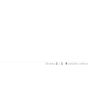
1
1
6
Stránka
z
-
položek celkem