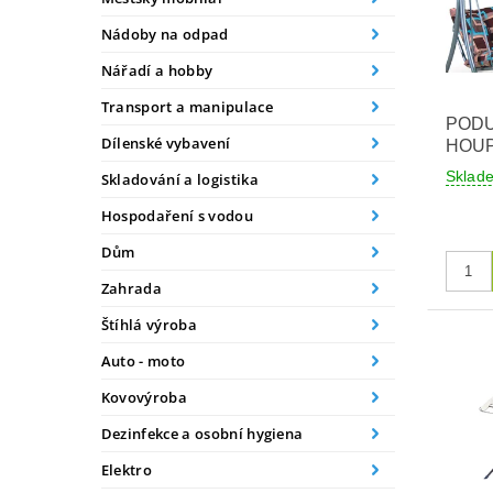
Nádoby na odpad
Nářadí a hobby
Transport a manipulace
POD
Dílenské vybavení
HOUP
Skla
Skladování a logistika
Hospodaření s vodou
Dům
Zahrada
Štíhlá výroba
Auto - moto
Kovovýroba
Dezinfekce a osobní hygiena
Elektro