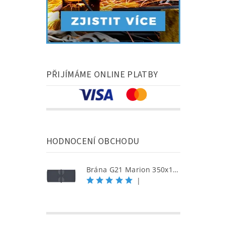
PŘIJÍMÁME ONLINE PLATBY
HODNOCENÍ OBCHODU
Brána G21 Marion 350x158 cm dvoukřídlá, antracitová
|