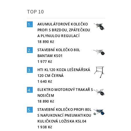
TOP 10
AKUMULÁTOROVÉ KOLEČKO
PROFI S BRZDOU, ZPÁTEČKOU
A PLYNULOU REGULACÍ
18 890 Kč
STAVEBNÍ KOLEČKO 80L
BANTAM KS01
1 977 Kč
HTI KL120 KOZA LEŠENÁŘSKÁ
120 CM ČERNÁ
1 640 Kč
ELEKTRO MOTOROVÝ TRAKAŘ S
NOSIČEM
18 890 Kč
STAVEBNÍ KOLEČKO PROFI 80L
S NAFUKOVACÍ PNEUMATIKOU
KULIČKOVÁ LOŽISKA KSL04
1 938 Kč