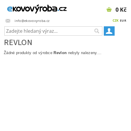
0 Kč
CZK
info@ekovovyroba.cz
EUR
REVLON
Žádné produkty od výrobce
Revlon
nebyly nalezeny....